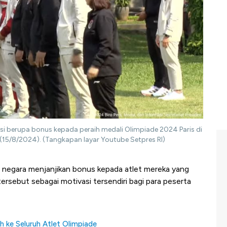
i berupa bonus kepada peraih medali Olimpiade 2024 Paris di
(15/8/2024). (Tangkapan layar Youtube Setpres RI)
negara menjanjikan bonus kepada atlet mereka yang
ersebut sebagai motivasi tersendiri bagi para peserta
h ke Seluruh Atlet Olimpiade