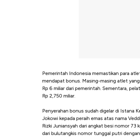
Pemerintah Indonesia memastikan para atlet
mendapat bonus. Masing-masing atlet yang b
Rp 6 miliar dari pemerintah. Sementara, p
Rp 2,750 miliar.
Penyerahan bonus sudah digelar di Istana Ke
Jokowi kepada peraih emas atas nama Veddr
Rizki Juniansyah dari angkat besi nomor 73 
dari bulutangkis nomor tunggal putri denga