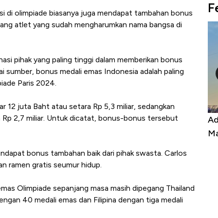
F
tasi di olimpiade biasanya juga mendapat tambahan bonus
gi sang atlet yang sudah mengharumkan nama bangsa di
asi pihak yang paling tinggi dalam memberikan bonus
ai sumber, bonus medali emas Indonesia adalah paling
piade Paris 2024.
 12 juta Baht atau setara Rp 5,3 miliar, sedangkan
a Rp 2,7 miliar. Untuk dicatat, bonus-bonus tersebut
Kongo Tutup Keran Ekspor, Harga
Ad
Tembaga Terbang ke Zona Berbahaya
Ma
mendapat bonus tambahan baik dari pihak swasta. Carlos
an ramen gratis seumur hidup.
 emas Olimpiade sepanjang masa masih dipegang Thailand
engan 40 medali emas dan Filipina dengan tiga medali