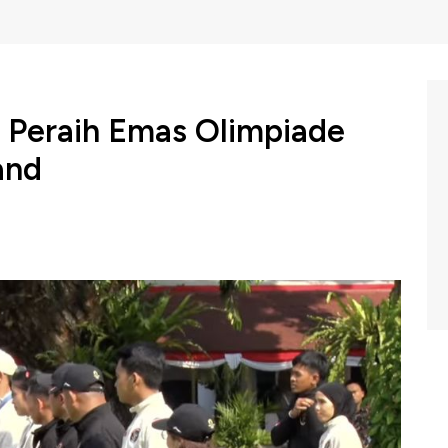
 Peraih Emas Olimpiade
land