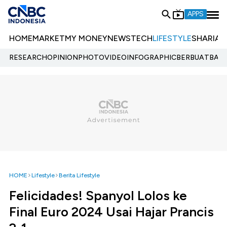
APPS
HOME
MARKET
MY MONEY
NEWS
TECH
LIFESTYLE
SHARIA
E
RESEARCH
OPINION
PHOTO
VIDEO
INFOGRAPHIC
BERBUATBAIK.
HOME
Lifestyle
Berita Lifestyle
Felicidades! Spanyol Lolos ke
Final Euro 2024 Usai Hajar Prancis