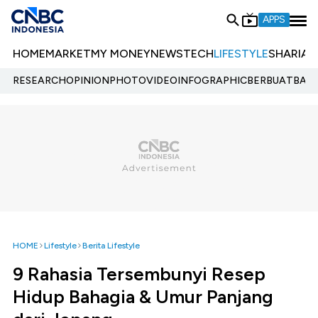
APPS
HOME
MARKET
MY MONEY
NEWS
TECH
LIFESTYLE
SHARIA
E
RESEARCH
OPINION
PHOTO
VIDEO
INFOGRAPHIC
BERBUATBAIK.
HOME
Lifestyle
Berita Lifestyle
9 Rahasia Tersembunyi Resep
Hidup Bahagia & Umur Panjang