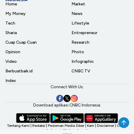
Home
Market
My Money
News
Tech
Lifestyle
Sharia
Entrepreneur
Cuap Cuap Cuan
Research
Opinion
Photo
Video
Infographic
Berbuatbaik.id
CNBC TV
Index
Connect With Us:
Download aplikasi CNBC Indonesia:
Tentang Kami
|
Redaksi
|
Pedoman Media Siber
|
Karir
|
Disclaimer
|
CNBC
Indonesia My Investment