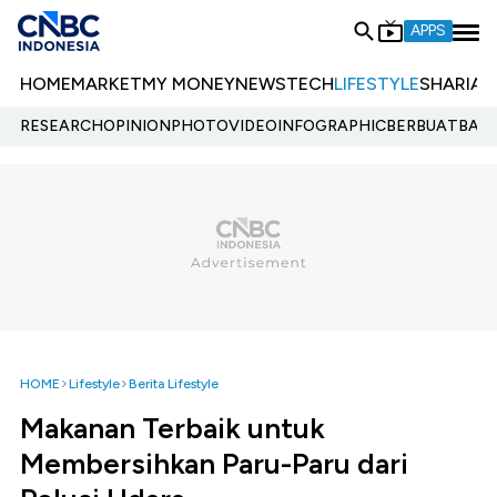
APPS
HOME
MARKET
MY MONEY
NEWS
TECH
LIFESTYLE
SHARIA
E
RESEARCH
OPINION
PHOTO
VIDEO
INFOGRAPHIC
BERBUATBAIK.
HOME
Lifestyle
Berita Lifestyle
Makanan Terbaik untuk
Membersihkan Paru-Paru dari