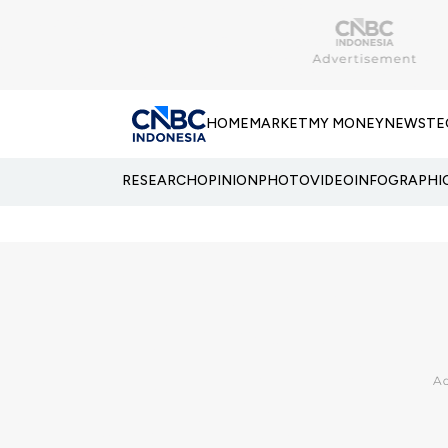
HOME
MARKET
MY MONEY
NEWS
TE
RESEARCH
OPINION
PHOTO
VIDEO
INFOGRAPHI