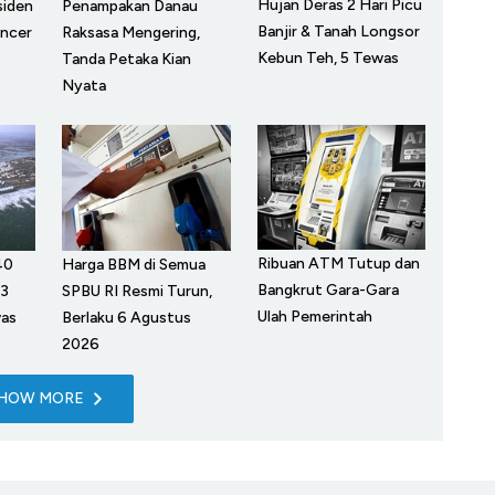
Hujan Deras 2 Hari Picu
siden
Penampakan Danau
Banjir & Tanah Longsor
encer
Raksasa Mengering,
Kebun Teh, 5 Tewas
Tanda Petaka Kian
Nyata
Ribuan ATM Tutup dan
40
Harga BBM di Semua
Bangkrut Gara-Gara
 3
SPBU RI Resmi Turun,
Ulah Pemerintah
was
Berlaku 6 Agustus
2026
HOW MORE