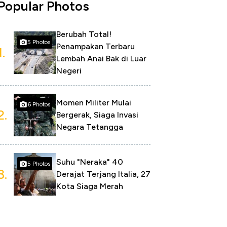
Popular Photos
Berubah Total!
5 Photos
Penampakan Terbaru
1.
Lembah Anai Bak di Luar
Negeri
Momen Militer Mulai
6 Photos
2.
Bergerak, Siaga Invasi
Negara Tetangga
Suhu "Neraka" 40
5 Photos
3.
Derajat Terjang Italia, 27
Kota Siaga Merah