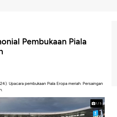
monial Pembukaan Piala
n
24). Upacara pembukaan Piala Eropa meriah. Persaingan
n.
1
/
5