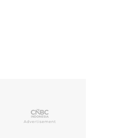
 Eropa 2024, juga dikenal sebagai Euro 2024, dihelat di Jerman, yang m
ndingan akan berlangsung di 10 stadion yang telah disiapkan, termasu
 (REUTERS/Kai Pfaffenbach)