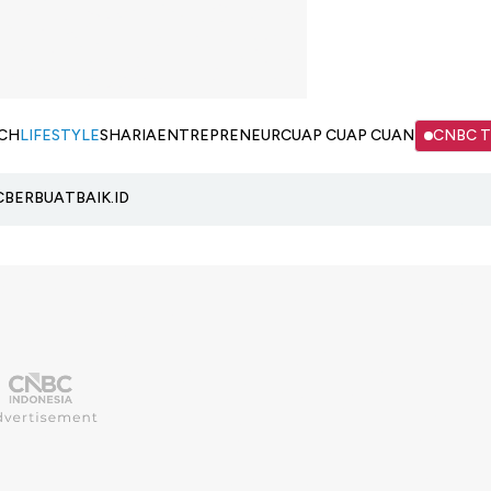
CH
LIFESTYLE
SHARIA
ENTREPRENEUR
CUAP CUAP CUAN
CNBC 
C
BERBUATBAIK.ID