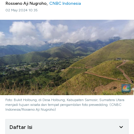
Rosseno Aji Nugroho,
CNBC Indonesia
02 May 2024 10:35
Foto: Bukit Holbung, di Desa Holbung, Kabupaten Samosir, Sumatera Utara
menjadi tujuan wisata dan tempat pengambilan foto prewedding. (CNBC
Indonesia/Rosseno Aji Nugroho)
Daftar Isi