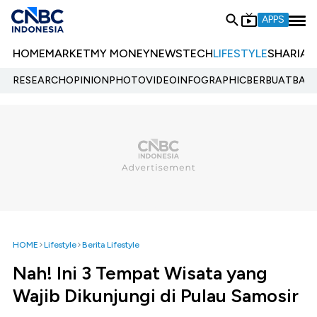
APPS
HOME
MARKET
MY MONEY
NEWS
TECH
LIFESTYLE
SHARIA
E
RESEARCH
OPINION
PHOTO
VIDEO
INFOGRAPHIC
BERBUATBAIK.
HOME
Lifestyle
Berita Lifestyle
Nah! Ini 3 Tempat Wisata yang
Wajib Dikunjungi di Pulau Samosir