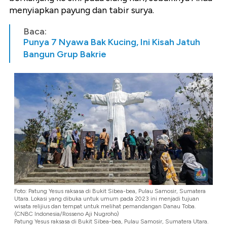
menyiapkan payung dan tabir surya.
Baca:
Punya 7 Nyawa Bak Kucing, Ini Kisah Jatuh
Bangun Grup Bakrie
Foto: Patung Yesus raksasa di Bukit Sibea-bea, Pulau Samosir, Sumatera
Utara. Lokasi yang dibuka untuk umum pada 2023 ini menjadi tujuan
wisata relijius dan tempat untuk melihat pemandangan Danau Toba.
(CNBC Indonesia/Rosseno Aji Nugroho)
Patung Yesus raksasa di Bukit Sibea-bea, Pulau Samosir, Sumatera Utara.