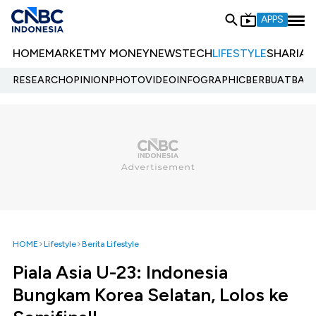
APPS
HOME
MARKET
MY MONEY
NEWS
TECH
LIFESTYLE
SHARIA
E
RESEARCH
OPINION
PHOTO
VIDEO
INFOGRAPHIC
BERBUATBAIK.
HOME
Lifestyle
Berita Lifestyle
Piala Asia U-23: Indonesia
Bungkam Korea Selatan, Lolos ke