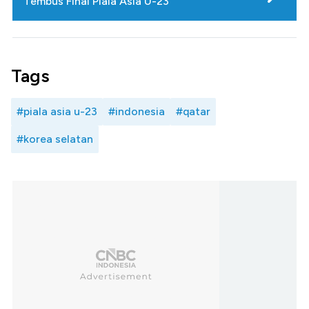
Tembus Final Piala Asia U-23
Tags
#piala asia u-23
#indonesia
#qatar
#korea selatan