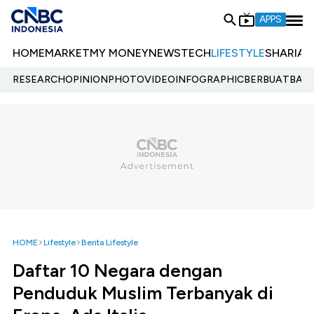
APPS
HOME
MARKET
MY MONEY
NEWS
TECH
LIFESTYLE
SHARIA
E
RESEARCH
OPINION
PHOTO
VIDEO
INFOGRAPHIC
BERBUATBAIK.
HOME
Lifestyle
Berita Lifestyle
Daftar 10 Negara dengan
Penduduk Muslim Terbanyak di