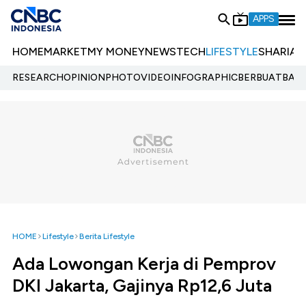
APPS
HOME
MARKET
MY MONEY
NEWS
TECH
LIFESTYLE
SHARIA
E
RESEARCH
OPINION
PHOTO
VIDEO
INFOGRAPHIC
BERBUATBAIK.
HOME
Lifestyle
Berita Lifestyle
Ada Lowongan Kerja di Pemprov
DKI Jakarta, Gajinya Rp12,6 Juta