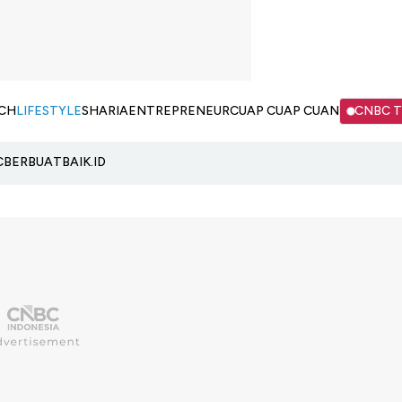
CH
LIFESTYLE
SHARIA
ENTREPRENEUR
CUAP CUAP CUAN
CNBC 
C
BERBUATBAIK.ID