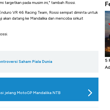
F
i targetkan pada musim ini," tambah Rossi.
 Enduro VR 46 Racing Team, Rossi sempat diminta untuk
nji akan datang ke Mandalika dan mencoba sirkuit
ossi.
Bangkit dari Kubur! Bisnis Furniture &
5 R
ontroversi Saham Piala Dunia
Alas Kaki Tumbuh Double Digit
Ada
ossi jelang MotoGP Mandalika NTB