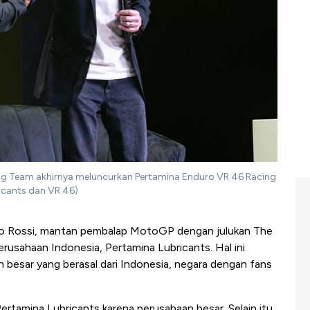
ng Team akhirnya meluncurkan Pertamina Enduro VR 46 Racing
icants dan VR 46)
o Rossi, mantan pembalap MotoGP dengan julukan The
rusahaan Indonesia, Pertamina Lubricants. Hal ini
besar yang berasal dari Indonesia, negara dengan fans
rtamina Lubricants karena perusahaan besar. Selain itu,