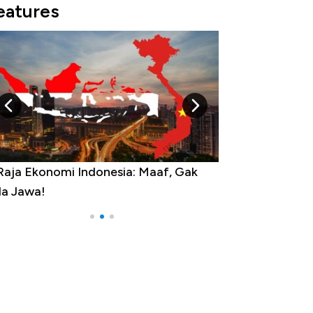
eatures
aja Ekonomi Indonesia: Maaf, Gak
Dolar AS Hancur d
 Jawa!
Yen - Ringgit Ko