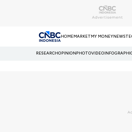
HOME
MARKET
MY MONEY
NEWS
TE
RESEARCH
OPINION
PHOTO
VIDEO
INFOGRAPHI