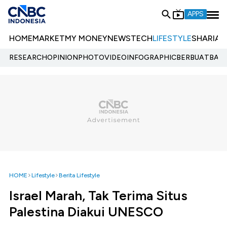
APPS
HOME
MARKET
MY MONEY
NEWS
TECH
LIFESTYLE
SHARIA
E
RESEARCH
OPINION
PHOTO
VIDEO
INFOGRAPHIC
BERBUATBAIK.
HOME
Lifestyle
Berita Lifestyle
Israel Marah, Tak Terima Situs
Palestina Diakui UNESCO