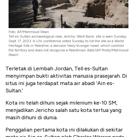
Foto: AP/Mahmoud Illean
Tell es-Sultan archaeological near Jericho, West Bank, site is seen Sunday,
Sept. 17, 2023. A U.N. conference voted Sunday to list the site as a World
Heritage Site in Palestine, a decision likely to anger Israel, which controls
the territory and does not recognize a Palestinian state.(AP Photo/Mahmoud
Illean)
Terletak di Lembah Jordan, Tell es-Sultan
menyimpan bukti aktivitas manusia prasejarah. Di
situs ini juga terdapat mata air abadi 'Ain es-
Sultan.'
Kota ini telah dihuni sejak milenium ke-10 SM,
menjadikan Jericho salah satu kota tertua yang
masih dihuni di dunia.
Penggalian pertama kota ini dilakukan di sekitar