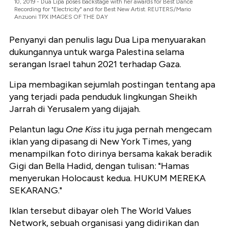
10, 2019 - Dua Lipa poses backstage with her awards for Best Dance
Recording for "Electricity" and for Best New Artist. REUTERS/Mario
Anzuoni TPX IMAGES OF THE DAY
Penyanyi dan penulis lagu Dua Lipa menyuarakan
dukungannya untuk warga Palestina selama
serangan Israel tahun 2021 terhadap Gaza.
Lipa membagikan sejumlah postingan tentang apa
yang terjadi pada penduduk lingkungan Sheikh
Jarrah di Yerusalem yang dijajah.
Pelantun lagu
One Kiss
itu juga pernah mengecam
iklan yang dipasang di New York Times, yang
menampilkan foto dirinya bersama kakak beradik
Gigi dan Bella Hadid, dengan tulisan: "Hamas
menyerukan Holocaust kedua. HUKUM MEREKA
SEKARANG."
Iklan tersebut dibayar oleh The World Values
Network, sebuah organisasi yang didirikan dan