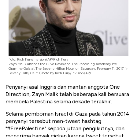
Foto: Rich Fury/Invision/AP/Rich Fury
Zayn Malik attends the Clive Davis and The Recording Academy Pre-
Grammy Gala at The Beverly Hilton Hotel on Saturday, February 11, 2017, in
Beverly Hills, Calif. (Photo by Rich Fury/Invision/AP)
Penyanyi asal Inggris dan mantan anggota One
Direction, Zayn Malik telah beberapa kali bersuara
membela Palestina selama dekade terakhir.
Selama pemboman Israel di Gaza pada tahun 2014,
penyanyi tersebut men-tweet hashtag
"#FreePalestine" kepada jutaan pengikutnya, dan
menerima banyak ejekan karena tweet tersebut.