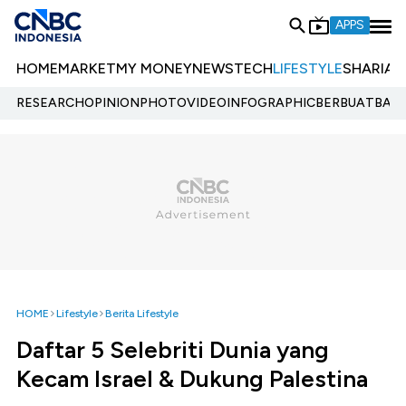
APPS
HOME
MARKET
MY MONEY
NEWS
TECH
LIFESTYLE
SHARIA
E
RESEARCH
OPINION
PHOTO
VIDEO
INFOGRAPHIC
BERBUATBAIK.
HOME
Lifestyle
Berita Lifestyle
Daftar 5 Selebriti Dunia yang
Kecam Israel & Dukung Palestina