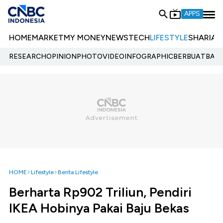
APPS
HOME
MARKET
MY MONEY
NEWS
TECH
LIFESTYLE
SHARIA
E
RESEARCH
OPINION
PHOTO
VIDEO
INFOGRAPHIC
BERBUATBAIK.
HOME
Lifestyle
Berita Lifestyle
Berharta Rp902 Triliun, Pendiri
IKEA Hobinya Pakai Baju Bekas