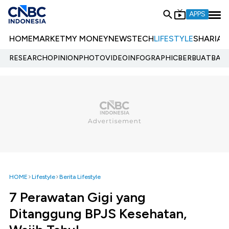
APPS
HOME
MARKET
MY MONEY
NEWS
TECH
LIFESTYLE
SHARIA
E
RESEARCH
OPINION
PHOTO
VIDEO
INFOGRAPHIC
BERBUATBAIK.
HOME
Lifestyle
Berita Lifestyle
7 Perawatan Gigi yang
Ditanggung BPJS Kesehatan,