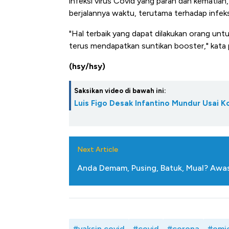
infeksi virus Covid yang parah dan kematian
berjalannya waktu, terutama terhadap infeks
"Hal terbaik yang dapat dilakukan orang u
terus mendapatkan suntikan booster," kata p
(hsy/hsy)
Saksikan video di bawah ini:
Luis Figo Desak Infantino Mundur Usai K
Next Article
Anda Demam, Pusing, Batuk, Mual? Awas
#vaksin covid
#covid
#corona
#omi