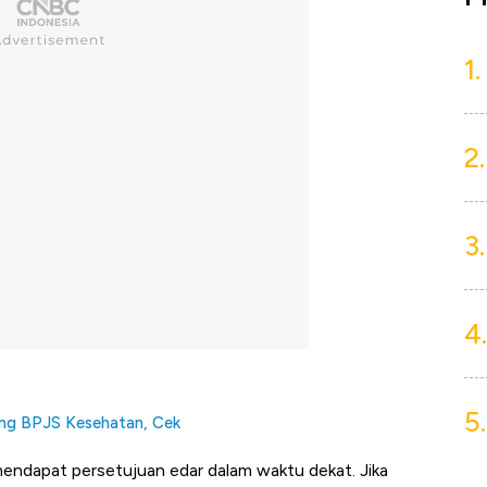
1.
2.
3.
4.
5.
ung BPJS Kesehatan, Cek
endapat persetujuan edar dalam waktu dekat. Jika