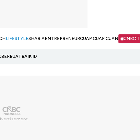
CH
LIFESTYLE
SHARIA
ENTREPRENEUR
CUAP CUAP CUAN
CNBC 
C
BERBUATBAIK.ID