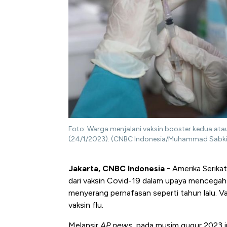
Foto: Warga menjalani vaksin booster kedua ata
(24/1/2023). (CNBC Indonesia/Muhammad Sabki
Jakarta, CNBC Indonesia -
Amerika Serika
dari vaksin Covid-19 d
alam upaya mencegah 
menyerang pernafasan seperti tahun lalu. Va
vaksin flu.
Melansir
AP news
, pada musim gugur 2023 in