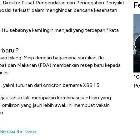
at, Direktur Pusat Pengendalian dan Pencegahan Penyakit
F
"posisi terkuat" dalam menghindari bencana kesehatan
. Itu sebabnya kami ingin menjadi yang terdepan," kata
rbarui?
an hilang. Mirip dengan bagaimana suntikan flu
Obat dan Makanan (FDA) memberikan resep baru kepada
 ini.
Harga
Adu Panas Kinerja Emiten Minyak RI,
10
t, yakni turunan dari omicron bernama XBB.1.5.
erbahaya
Mana yang Cuannya Paling Menyala?
Pe
ejak tahun lalu merupakan kombinasi suntikan yang
i omikron yang jauh lebih awal. Ini membuat vaksin
n.
 Berusia 95 Tahun