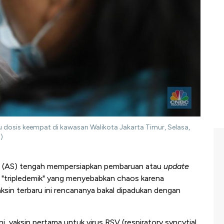
u dosis keempat di kawasan Walikota Jakarta Timur, Selasa,
)
t (AS) tengah mempersiapkan pembaruan atau
update
"tripledemik" yang menyebabkan chaos karena
ksin terbaru ini rencananya bakal
dipadukan dengan
i, vaksin pertama untuk virus RSV (
respiratory syncytial