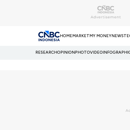
HOME
MARKET
MY MONEY
NEWS
TE
RESEARCH
OPINION
PHOTO
VIDEO
INFOGRAPHI