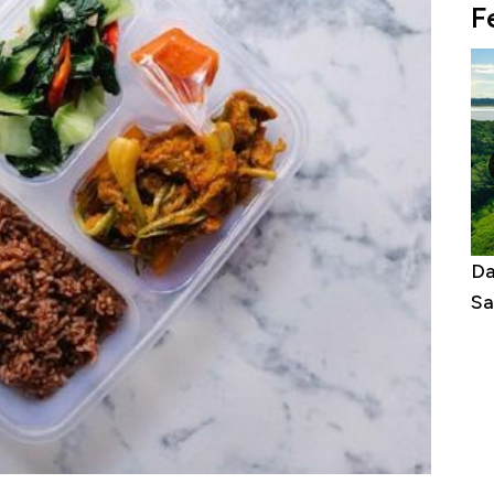
F
as Tanpa AC
Daftar Sungai Terpanjang di Dunia,
Ne
Sampai Ribuan Kilometer
Me