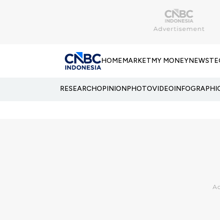
HOME
MARKET
MY MONEY
NEWS
TE
RESEARCH
OPINION
PHOTO
VIDEO
INFOGRAPHI