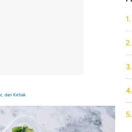
1.
2.
3.
4.
r, dan Ketiak
5.