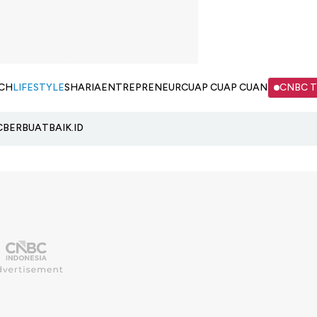
CH
LIFESTYLE
SHARIA
ENTREPRENEUR
CUAP CUAP CUAN
CNBC 
C
BERBUATBAIK.ID