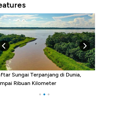
eatures
gara yang Warganya Sering
lancong Luar Negeri, RI ke Berapa?