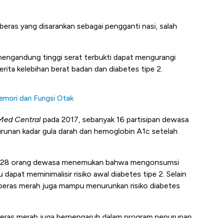
 beras yang disarankan sebagai pengganti nasi, salah
mengandung tinggi serat terbukti dapat mengurangi
erita kelebihan berat badan dan diabetes tipe 2.
emori dan Fungsi Otak
Med Central
pada 2017, sebanyak 16 partisipan dewasa
runan kadar gula darah dan hemoglobin A1c setelah
197.228 orang dewasa menemukan bahwa mengonsumsi
dapat meminimalisir risiko awal diabetes tipe 2. Selain
beras merah juga mampu menurunkan risiko diabetes
beras merah juga berpengaruh dalam program penurunan