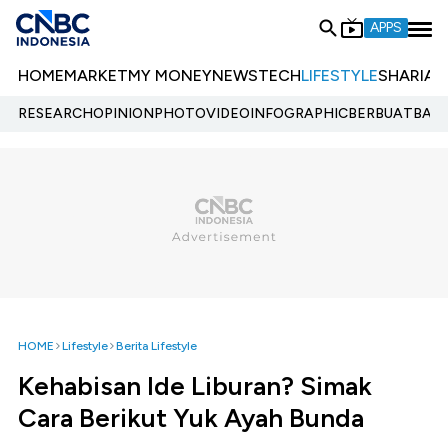
APPS
HOME
MARKET
MY MONEY
NEWS
TECH
LIFESTYLE
SHARIA
E
RESEARCH
OPINION
PHOTO
VIDEO
INFOGRAPHIC
BERBUATBAIK.
HOME
Lifestyle
Berita Lifestyle
Kehabisan Ide Liburan? Simak
Cara Berikut Yuk Ayah Bunda