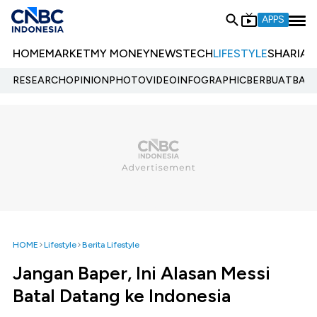
APPS
HOME
MARKET
MY MONEY
NEWS
TECH
LIFESTYLE
SHARIA
E
RESEARCH
OPINION
PHOTO
VIDEO
INFOGRAPHIC
BERBUATBAIK.
HOME
Lifestyle
Berita Lifestyle
Jangan Baper, Ini Alasan Messi
Batal Datang ke Indonesia