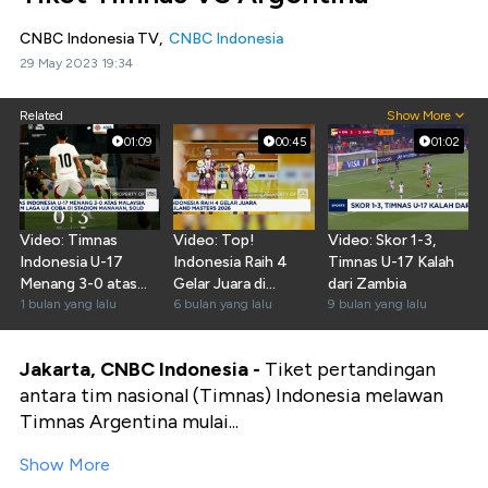
CNBC Indonesia TV,
CNBC Indonesia
29 May 2023 19:34
Related
Show More
01:09
00:45
01:02
Video: Timnas
Video: Top!
Video: Skor 1-3,
Indonesia U-17
Indonesia Raih 4
Timnas U-17 Kalah
Menang 3-0 atas
Gelar Juara di
dari Zambia
Malaysia
1 bulan yang lalu
Thailand Masters
6 bulan yang lalu
9 bulan yang lalu
2026
Jakarta, CNBC Indonesia -
Tiket pertandingan
antara tim nasional (Timnas) Indonesia melawan
Timnas Argentina mulai...
Show More