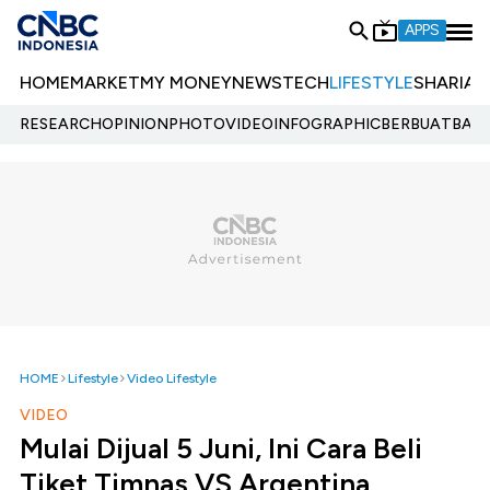
APPS
HOME
MARKET
MY MONEY
NEWS
TECH
LIFESTYLE
SHARIA
E
RESEARCH
OPINION
PHOTO
VIDEO
INFOGRAPHIC
BERBUATBAIK.
HOME
Lifestyle
Video Lifestyle
VIDEO
Mulai Dijual 5 Juni, Ini Cara Beli
Tiket Timnas VS Argentina