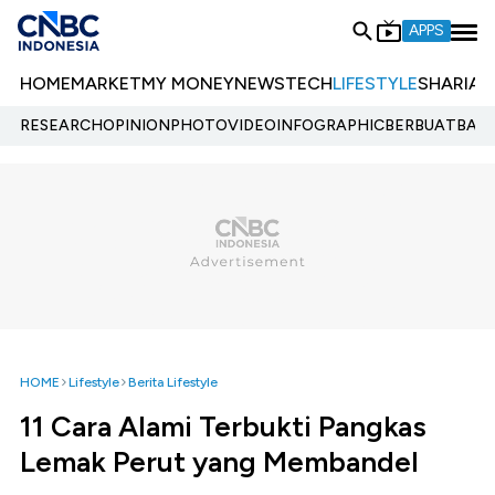
APPS
HOME
MARKET
MY MONEY
NEWS
TECH
LIFESTYLE
SHARIA
E
RESEARCH
OPINION
PHOTO
VIDEO
INFOGRAPHIC
BERBUATBAIK.
HOME
Lifestyle
Berita Lifestyle
11 Cara Alami Terbukti Pangkas
Lemak Perut yang Membandel