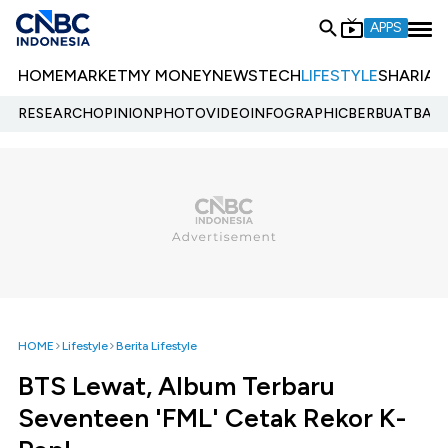
APPS
HOME
MARKET
MY MONEY
NEWS
TECH
LIFESTYLE
SHARIA
E
RESEARCH
OPINION
PHOTO
VIDEO
INFOGRAPHIC
BERBUATBAIK.
HOME
Lifestyle
Berita Lifestyle
BTS Lewat, Album Terbaru
Seventeen 'FML' Cetak Rekor K-