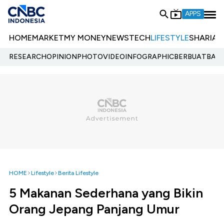
APPS
HOME
MARKET
MY MONEY
NEWS
TECH
LIFESTYLE
SHARIA
E
RESEARCH
OPINION
PHOTO
VIDEO
INFOGRAPHIC
BERBUATBAIK.
HOME
Lifestyle
Berita Lifestyle
5 Makanan Sederhana yang Bikin
Orang Jepang Panjang Umur