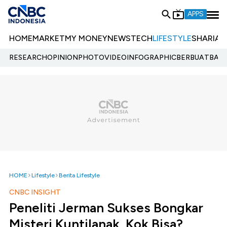
APPS
HOME
MARKET
MY MONEY
NEWS
TECH
LIFESTYLE
SHARIA
E
RESEARCH
OPINION
PHOTO
VIDEO
INFOGRAPHIC
BERBUATBAIK.
HOME
Lifestyle
Berita Lifestyle
CNBC INSIGHT
Peneliti Jerman Sukses Bongkar
Misteri Kuntilanak, Kok Bisa?