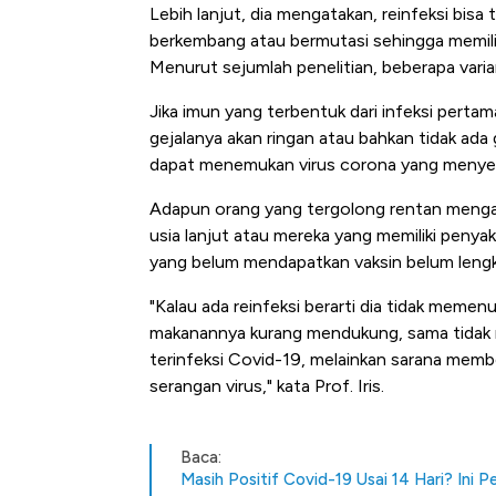
Lebih lanjut, dia mengatakan, reinfeksi bisa
berkembang atau bermutasi sehingga memilik
Menurut sejumlah penelitian, beberapa var
Jika imun yang terbentuk dari infeksi perta
gejalanya akan ringan atau bahkan tidak ada 
dapat menemukan virus corona yang menyera
Adapun orang yang tergolong rentan mengala
usia lanjut atau mereka yang memiliki penyak
yang belum mendapatkan vaksin belum leng
Begini Cara Korsel atasi Pan
di Jaman Dulu
"Kalau ada reinfeksi berarti dia tidak memen
makanannya kurang mendukung, sama tidak me
terinfeksi Covid-19, melainkan sarana mem
serangan virus," kata Prof. Iris.
Baca:
Masih Positif Covid-19 Usai 14 Hari? Ini Pe