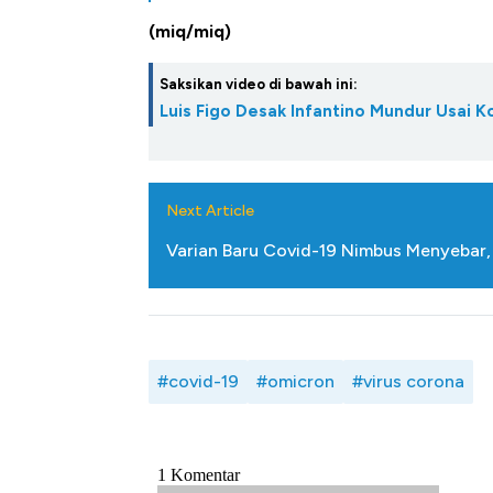
(miq/miq)
Saksikan video di bawah ini:
Luis Figo Desak Infantino Mundur Usai K
Next Article
Varian Baru Covid-19 Nimbus Menyebar,
#covid-19
#omicron
#virus corona