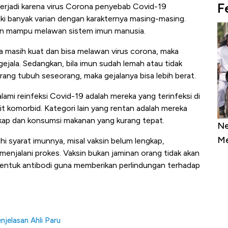
F
 terjadi karena virus Corona penyebab Covid-19
i banyak varian dengan karakternya masing-masing.
ian mampu melawan sistem imun manusia.
ma masih kuat dan bisa melawan virus corona, maka
gejala. Sedangkan, bila imun sudah lemah atau tidak
ng tubuh seseorang, maka gejalanya bisa lebih berat.
mi reinfeksi Covid-19 adalah mereka yang terinfeksi di
it komorbid. Kategori lain yang rentan adalah mereka
kap dan konsumsi makanan yang kurang tepat.
as Tanpa AC
Daftar Sungai Terpanjang di Dunia,
Ne
Sampai Ribuan Kilometer
Me
uhi syarat imunnya, misal vaksin belum lengkap,
njalani prokes. Vaksin bukan jaminan orang tidak akan
bentuk antibodi guna memberikan perlindungan terhadap
njelasan Ahli Paru