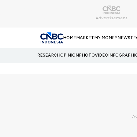
HOME
MARKET
MY MONEY
NEWS
TE
RESEARCH
OPINION
PHOTO
VIDEO
INFOGRAPHI