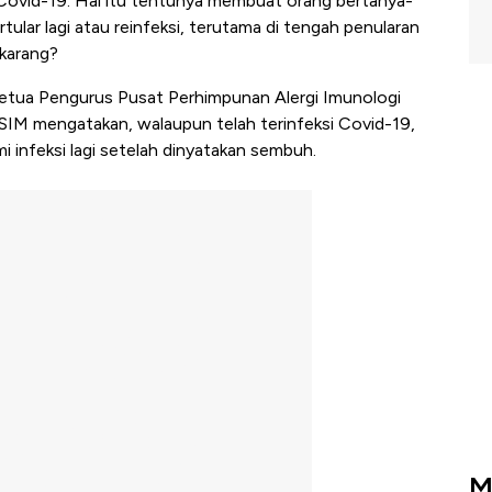
t Covid-19. Hal itu tentunya membuat orang bertanya-
tular lagi atau reinfeksi, terutama di tengah penularan
ekarang?
Ketua Pengurus Pusat Perhimpunan Alergi Imunologi
NASIM mengatakan, walaupun telah terinfeksi Covid-19,
infeksi lagi setelah dinyatakan sembuh.
M