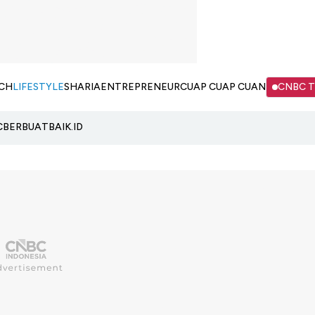
CH
LIFESTYLE
SHARIA
ENTREPRENEUR
CUAP CUAP CUAN
CNBC 
C
BERBUATBAIK.ID