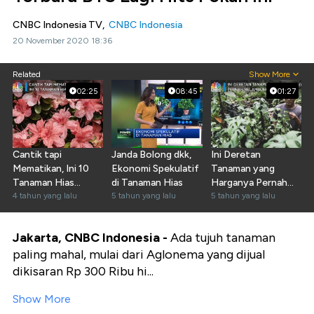
CNBC Indonesia TV,
CNBC Indonesia
20 November 2020 18:36
Related
Show More
02:25
08:45
01:27
Cantik tapi
Janda Bolong dkk,
Ini Deretan
Mematikan, Ini 10
Ekonomi Spekulatif
Tanaman yang
Tanaman Hias
di Tanaman Hias
Harganya Pernah
Beracun
4 tahun yang lalu
5 tahun yang lalu
Melambung Lalu
5 tahun yang lalu
Jatuh
Jakarta, CNBC Indonesia -
Ada tujuh tanaman
paling mahal, mulai dari Aglonema yang dijual
dikisaran Rp 300 Ribu hi...
Show More