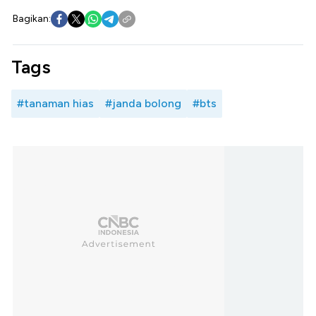
Bagikan:
Tags
#tanaman hias
#janda bolong
#bts