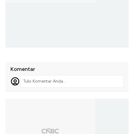
Komentar
Tulis Komentar Anda...