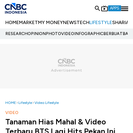
APPS
HOME
MARKET
MY MONEY
NEWS
TECH
LIFESTYLE
SHARIA
E
RESEARCH
OPINION
PHOTO
VIDEO
INFOGRAPHIC
BERBUATBAIK.
HOME
Lifestyle
Video Lifestyle
VIDEO
Tanaman Hias Mahal & Video
Terbaru BTS Lagi Hits Pekan Ini