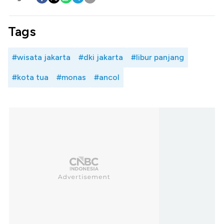
Tags
#wisata jakarta
#dki jakarta
#libur panjang
#kota tua
#monas
#ancol