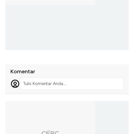
Komentar
Tulis Komentar Anda...