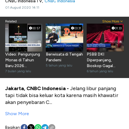
CNBC Indonesia TV,
CNBC Indonesia
01 August 2020 14:11
Related
Show More
00:57
03:31
01:33
Video: Pengunjung
Berwisata di Tengah
PSBB DKI
Monas di Tahun
Pandemi
Diperpanjang,
Baru 2026
5 tahun yang lalu
Bioskop Gagal
Membludak
7 bulan yang lalu
Tayang
6 tahun yang lalu
Jakarta, CNBC Indonesia -
Jelang libur panjang
tapi tidak bisa keluar kota karena masih khawatir
akan penyebaran C...
Show More
Bagikan: