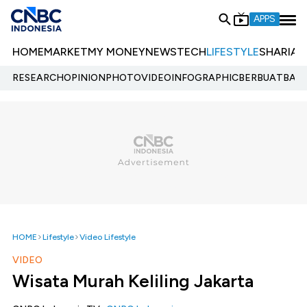
APPS
HOME
MARKET
MY MONEY
NEWS
TECH
LIFESTYLE
SHARIA
E
RESEARCH
OPINION
PHOTO
VIDEO
INFOGRAPHIC
BERBUATBAIK.
HOME
Lifestyle
Video Lifestyle
VIDEO
Wisata Murah Keliling Jakarta