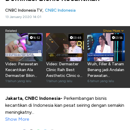
CNBC Indonesia TV,
CNBC Indonesia
13 January 2020 14:01
Related
Show More
16:52
03:48
03:56
Video: Perawatan
Video: Dermaster
Wuih, Filler & Tanam
Kecantikan Ala
Clinic Raih Best
Benang jadi Andalan
Dermaster Bikin
Aesthetic Clinic of
Perawatan
Tampil Awet Muda
1 tahun yang lalu
The Year
1 tahun yang lalu
Dermaster
6 tahun yang lalu
Jakarta, CNBC Indonesia-
Perkembangan bisnis
kecantikan di Indonesia kian pesat seiring dengan semakin
meningkatny...
Show More