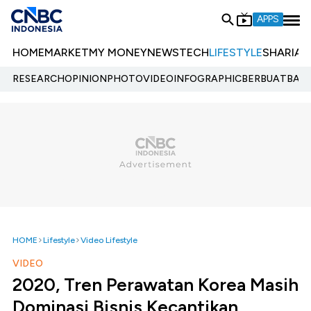
APPS
HOME
MARKET
MY MONEY
NEWS
TECH
LIFESTYLE
SHARIA
E
RESEARCH
OPINION
PHOTO
VIDEO
INFOGRAPHIC
BERBUATBAIK.
HOME
Lifestyle
Video Lifestyle
VIDEO
2020, Tren Perawatan Korea Masih
Dominasi Bisnis Kecantikan