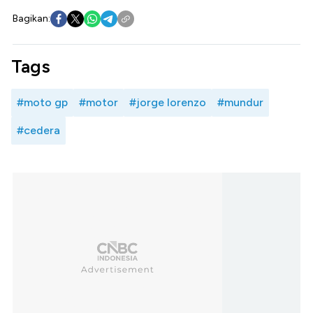
Bagikan:
Tags
#moto gp
#motor
#jorge lorenzo
#mundur
#cedera