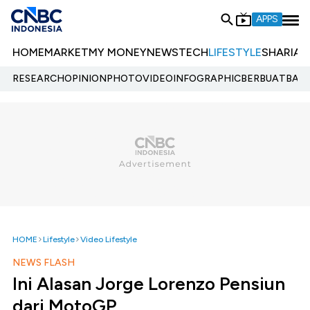
APPS
HOME
MARKET
MY MONEY
NEWS
TECH
LIFESTYLE
SHARIA
E
RESEARCH
OPINION
PHOTO
VIDEO
INFOGRAPHIC
BERBUATBAIK.
HOME
Lifestyle
Video Lifestyle
NEWS FLASH
Ini Alasan Jorge Lorenzo Pensiun
dari MotoGP