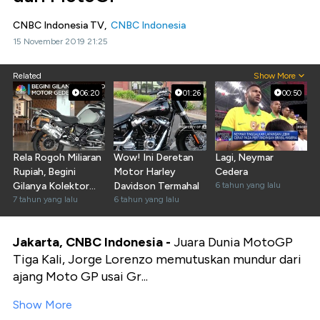
CNBC Indonesia TV,
CNBC Indonesia
15 November 2019 21:25
Related
Show More
06:20
01:26
00:50
Rela Rogoh Miliaran
Wow! Ini Deretan
Lagi, Neymar
Rupiah, Begini
Motor Harley
Cedera
Gilanya Kolektor
Davidson Termahal
6 tahun yang lalu
Moge RI
7 tahun yang lalu
6 tahun yang lalu
Jakarta, CNBC Indonesia -
Juara Dunia MotoGP
Tiga Kali, Jorge Lorenzo memutuskan mundur dari
ajang Moto GP usai Gr...
Show More