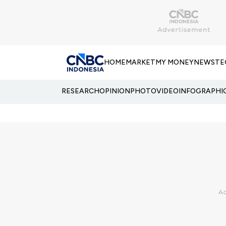
HOME
MARKET
MY MONEY
NEWS
TE
RESEARCH
OPINION
PHOTO
VIDEO
INFOGRAPHI