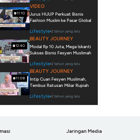
VIDEO
11:10
Jurus HIJUP Perkuat Bisnis
Fashion Muslim ke Pasar Global
Lifestyle
2 tahun yang lalu
BEAUTY JOURNEY
12:40
Modal Rp 10 Juta, Mega Iskanti
Sukses Bisnis Fesyen Muslimah
Lifestyle
2 tahun yang lalu
BEAUTY JOURNEY
11:08
Intip Cuan Fesyen Muslimah,
Tembus Ratusan Miliar Rupiah
Lifestyle
2 tahun yang lalu
rmasi
Jaringan Media