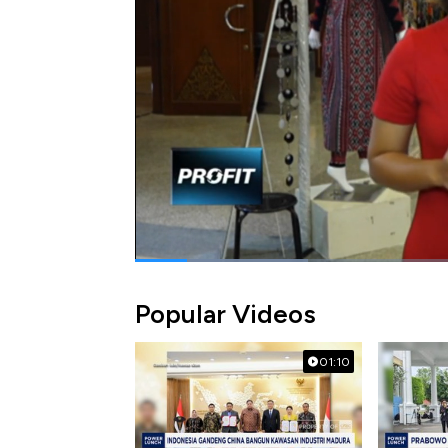
Berikut ini laporan JurnalisCNBC Indonesia, 
Jakarta Convention Center dalam program P
Bagikan:
#ifw
#indonesia fashion week 2019
#
Popular Videos
01:10