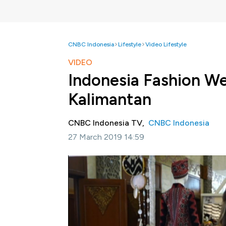
CNBC Indonesia
Lifestyle
Video Lifestyle
VIDEO
Indonesia Fashion W
Kalimantan
CNBC Indonesia TV,
CNBC Indonesia
27 March 2019 14:59
Jakarta, CNBC Indonesia-
Mulai Rabu, 27 
Indonesia Fashion Week 2019 mulai digelar
salah satu sumber inspirasi fesyen Nusantar
Melalui kegiatan ini, berbagai pelaku industri
baik domestik maupun ekspor.