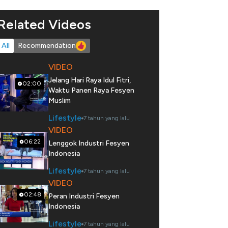
Related Videos
All
Recommendation
VIDEO
Jelang Hari Raya Idul Fitri,
02:00
Waktu Panen Raya Fesyen
Muslim
Lifestyle
7 tahun yang lalu
VIDEO
06:22
Lenggok Industri Fesyen
Indonesia
Lifestyle
7 tahun yang lalu
VIDEO
02:48
Peran Industri Fesyen
Indonesia
Lifestyle
7 tahun yang lalu