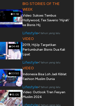
BIG STORIES OF THE
WEEK
11:18
Video: Sukses Tembus
Hollywood, Tex Saverio 'Hijrah'
ke Bisnis Hij
Lifestyle
1 tahun yang lalu
VIDEO
2019, HijUp Targetkan
04:48
Pertumbuhan Bisnis Dua Kali
Lipat
Lifestyle
7 tahun yang lalu
VIDEO
03:50
Indonesia Bisa Loh Jadi Kiblat
Fashion Muslim Dunia
Lifestyle
7 tahun yang lalu
Video: Outlook Tren Fesyen
15:05
Muslim 2024
Lifestyle
2 tahun yang lalu