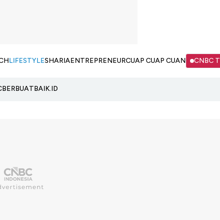
CH
LIFESTYLE
SHARIA
ENTREPRENEUR
CUAP CUAP CUAN
CNBC 
C
BERBUATBAIK.ID