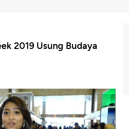
eek 2019 Usung Budaya
Maret 2019, perhelatan fesyen terbesar di Tanah Air,
 dan tahun ini membawa tema budaya Kalimantan sebagai
a. Acara ini berlangsung hingga Minggu 31 Maret 2019.
 kreatif di bidang fesyen bisa unjuk diri untuk meraih pasar