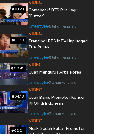
VIDEO
01:23
Comeback! BTS Rilis Lagu
"Butter"
Lifestyle
5 tahun yang lalu
VIDEO
01:30
Trending! BTS MTV Unplugged
Tuai Pujian
Lifestyle
5 tahun yang lalu
VIDEO
00:45
Cuan Mengurus Artis Korea
Lifestyle
7 tahun yang lalu
VIDEO
04:18
Cuan Bisnis Promotor Konser
KPOP di Indonesia
Lifestyle
7 tahun yang lalu
VIDEO
Meski Sudah Bubar, Promotor
02:24