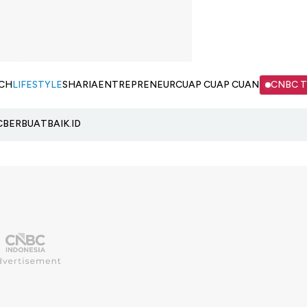
CH
LIFESTYLE
SHARIA
ENTREPRENEUR
CUAP CUAP CUAN
CNBC 
C
BERBUATBAIK.ID