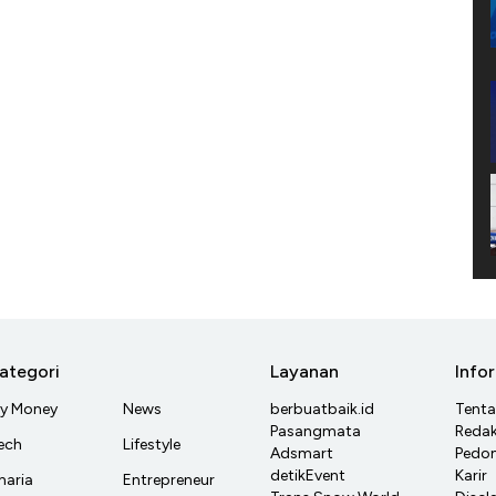
ategori
Layanan
Info
y Money
News
berbuatbaik.id
Tent
Pasangmata
Redak
ech
Lifestyle
Adsmart
Pedom
detikEvent
Karir
haria
Entrepreneur