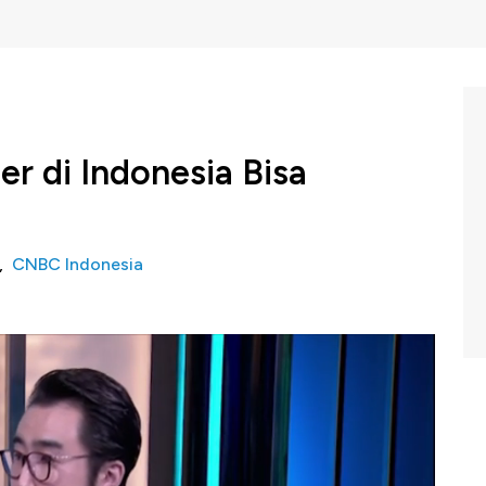
r di Indonesia Bisa
i,
CNBC Indonesia
i Tanah Air bertumbuh dengan cepat. Bahkan Indonesia
enggantikan Singapura sebagai destinasi utama dalam
motor sejumlah konser KPOP di Indonesia menyebut
a tumbuh 20% tahun ini. Saksikan wawancara lengkapnya