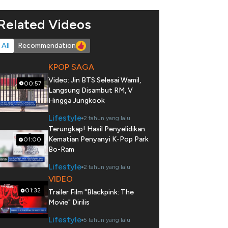
Related Videos
All
Recommendation
KPOP SAGA
Video: Jin BTS Selesai Wamil,
00:57
Langsung Disambut RM, V
Hingga Jungkook
Lifestyle
2 tahun yang lalu
Terungkap! Hasil Penyelidikan
Kematian Penyanyi K-Pop Park
01:00
Bo-Ram
Lifestyle
2 tahun yang lalu
VIDEO
01:32
Trailer Film "Blackpink: The
Movie" Dirilis
Lifestyle
5 tahun yang lalu