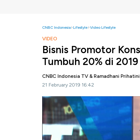
CNBC Indonesia
Lifestyle
Video Lifestyle
VIDEO
Bisnis Promotor Konse
Tumbuh 20% di 2019
CNBC Indonesia TV & Ramadhani Prihatin
21 February 2019 16:42
Jakarta, CNBC Indonesia-
Industri KPOP d
dinilai memiliki potensi yang besar untuk m
menggelar konser KPOP.
General Manager IMe Indonesia selaku pro
bisnis di bidang konser KPOP ini masih bis