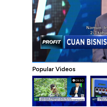
Aline Wiratmaja bersama dengan General Ma
Indonesia, (Senin, 18/02/2019).
Bagikan:
#kpop
#ime indonesia
#konser
#sho
Popular Videos
09:50