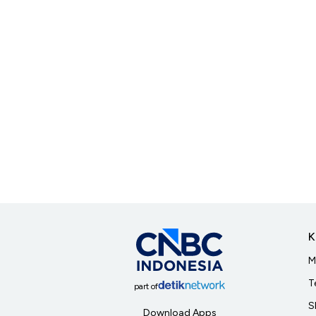
K
M
T
part of
S
Download Apps