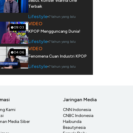
Sebut Konser Wanna One
Terbaik
Lifestyle
7 tahun yang lalu
VIDEO
09:03
KPOP Mengguncang Dunia!
Lifestyle
7 tahun yang lalu
VIDEO
04:06
Fenomena Cuan Industri KPOP
Lifestyle
7 tahun yang lalu
rmasi
Jaringan Media
ang Kami
CNN Indonesia
si
CNBC Indonesia
an Media Siber
Haibunda
Beautynesia