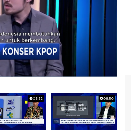
nager IMe Indonesia, Terry Qu, di Profit, CNBC
wbiz
#bisnis hiburan
08:32
08:50