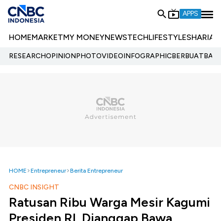
APPS
HOME
MARKET
MY MONEY
NEWS
TECH
LIFESTYLE
SHARIA
E
RESEARCH
OPINION
PHOTO
VIDEO
INFOGRAPHIC
BERBUATBAIK.
HOME
Entrepreneur
Berita Entrepreneur
CNBC INSIGHT
Ratusan Ribu Warga Mesir Kagumi
Presiden RI, Dianggap Bawa