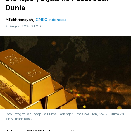
Dunia
MFakhriansyah,
CNBC Indonesia
31 August 2025 21:00
Foto: Infografis/ Singapura Punya Cadangan Emas 240 Ton, Kok RI Cuma 78
ton?/ Ilham Restu