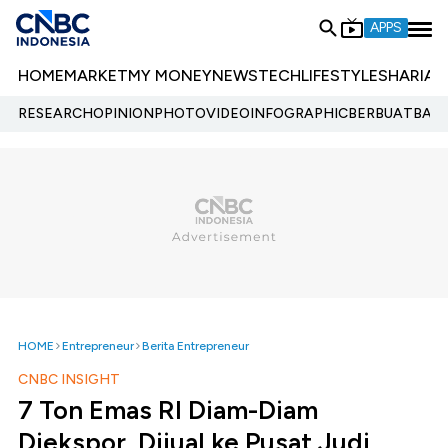
APPS
HOME
MARKET
MY MONEY
NEWS
TECH
LIFESTYLE
SHARIA
E
RESEARCH
OPINION
PHOTO
VIDEO
INFOGRAPHIC
BERBUATBAIK.
HOME
Entrepreneur
Berita Entrepreneur
CNBC INSIGHT
7 Ton Emas RI Diam-Diam
Diekspor, Dijual ke Pusat Judi