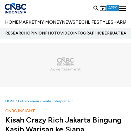
APPS
HOME
MARKET
MY MONEY
NEWS
TECH
LIFESTYLE
SHARIA
E
RESEARCH
OPINION
PHOTO
VIDEO
INFOGRAPHIC
BERBUATBAIK.
HOME
Entrepreneur
Berita Entrepreneur
CNBC INSIGHT
Kisah Crazy Rich Jakarta Bingung
Kasih Warisan ke Siapa