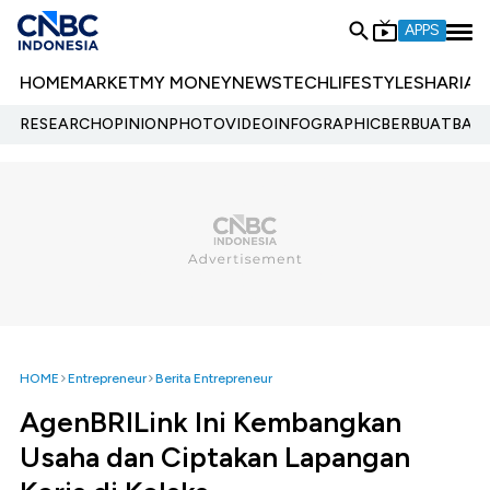
APPS
HOME
MARKET
MY MONEY
NEWS
TECH
LIFESTYLE
SHARIA
E
RESEARCH
OPINION
PHOTO
VIDEO
INFOGRAPHIC
BERBUATBAIK.
HOME
Entrepreneur
Berita Entrepreneur
AgenBRILink Ini Kembangkan
Usaha dan Ciptakan Lapangan