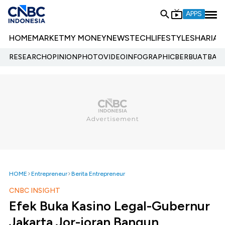
APPS
HOME
MARKET
MY MONEY
NEWS
TECH
LIFESTYLE
SHARIA
E
RESEARCH
OPINION
PHOTO
VIDEO
INFOGRAPHIC
BERBUATBAIK.
HOME
Entrepreneur
Berita Entrepreneur
CNBC INSIGHT
Efek Buka Kasino Legal-Gubernur
Jakarta Jor-joran Bangun