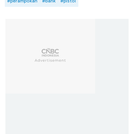
#perampokan
#bank
#pistol