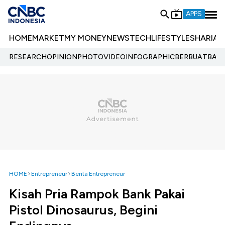
APPS
HOME
MARKET
MY MONEY
NEWS
TECH
LIFESTYLE
SHARIA
E
RESEARCH
OPINION
PHOTO
VIDEO
INFOGRAPHIC
BERBUATBAIK.
HOME
Entrepreneur
Berita Entrepreneur
Kisah Pria Rampok Bank Pakai
Pistol Dinosaurus, Begini