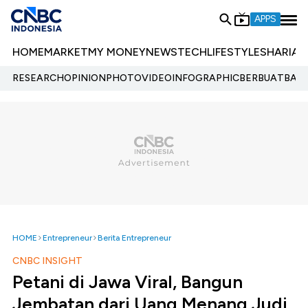
APPS
HOME
MARKET
MY MONEY
NEWS
TECH
LIFESTYLE
SHARIA
E
RESEARCH
OPINION
PHOTO
VIDEO
INFOGRAPHIC
BERBUATBAIK.
HOME
Entrepreneur
Berita Entrepreneur
CNBC INSIGHT
Petani di Jawa Viral, Bangun
Jembatan dari Uang Menang Judi