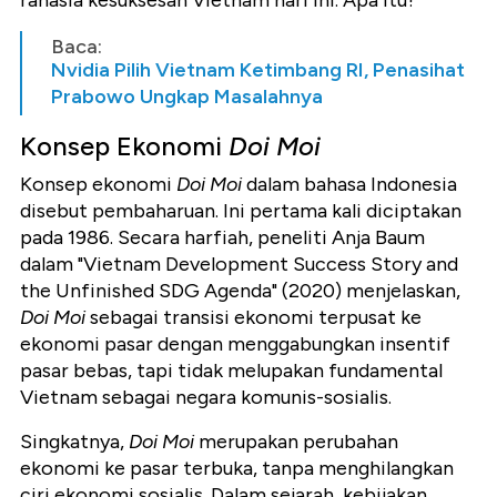
rahasia kesuksesan Vietnam hari ini. Apa itu?
Baca:
Nvidia Pilih Vietnam Ketimbang RI, Penasihat
Prabowo Ungkap Masalahnya
Konsep Ekonomi
Doi Moi
Konsep ekonomi
Doi Moi
dalam bahasa Indonesia
disebut pembaharuan. Ini pertama kali diciptakan
pada 1986. Secara harfiah, peneliti Anja Baum
dalam "Vietnam Development Success Story and
the Unfinished SDG Agenda" (2020) menjelaskan,
Doi Moi
sebagai transisi ekonomi terpusat ke
ekonomi pasar dengan menggabungkan insentif
pasar bebas, tapi tidak melupakan fundamental
Vietnam sebagai negara komunis-sosialis.
Singkatnya,
Doi Moi
merupakan perubahan
ekonomi ke pasar terbuka, tanpa menghilangkan
ciri ekonomi sosialis. Dalam sejarah, kebijakan