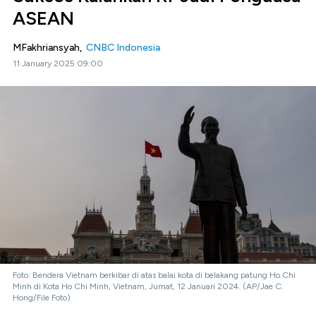
ASEAN
MFakhriansyah,
CNBC Indonesia
11 January 2025 09:00
Foto: Bendera Vietnam berkibar di atas balai kota di belakang patung Ho Chi
Minh di Kota Ho Chi Minh, Vietnam, Jumat, 12 Januari 2024. (AP/Jae C.
Hong/File Foto)