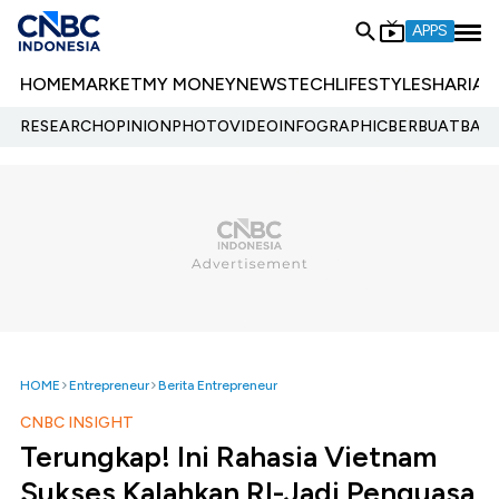
APPS
HOME
MARKET
MY MONEY
NEWS
TECH
LIFESTYLE
SHARIA
E
RESEARCH
OPINION
PHOTO
VIDEO
INFOGRAPHIC
BERBUATBAIK.
HOME
Entrepreneur
Berita Entrepreneur
CNBC INSIGHT
Terungkap! Ini Rahasia Vietnam
Sukses Kalahkan RI-Jadi Penguasa