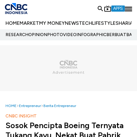
APPS
HOME
MARKET
MY MONEY
NEWS
TECH
LIFESTYLE
SHARIA
E
RESEARCH
OPINION
PHOTO
VIDEO
INFOGRAPHIC
BERBUATBAIK.
HOME
Entrepreneur
Berita Entrepreneur
CNBC INSIGHT
Sosok Pencipta Boeing Ternyata
Tukang Kayu, Nekat Buat Pabrik