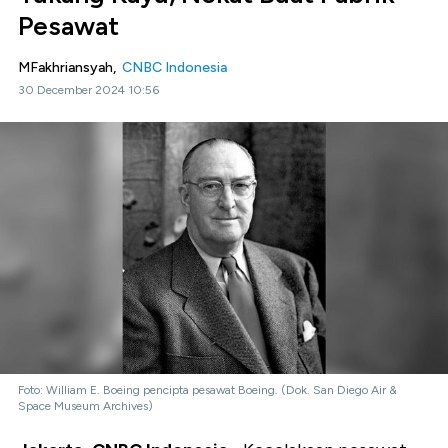
Pesawat
MFakhriansyah,
CNBC Indonesia
30 December 2024 10:56
Foto: William E. Boeing pencipta pesawat Boeing. (Dok. San Diego Air &
Space Museum Archives)