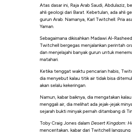
Atas dasar ini, Raja Arab Saudi, Abdulaziz,
ahli geologi dari Barat. Kebetulan, ada ahli
gurun Arab. Namanya, Karl Twitchell. Pria as
Yaman.
Sebagaimana dikisahkan Madawi Al-Rashee
Twitchell bergegas menjalankan perintah ora
dan menjelajahi banyak gurun untuk menemukan
matahari.
Ketika tenggat waktu pencarian habis, Twit
Ini Kekuatan Uang Embraer K
dia menyebut kalau titik air tidak bisa ditemu
Langit Dunia, Pembunuh Boei
akan selalu kekeringan.
Namun, kabar baiknya, dia mengatakan kalau
menggali air, dia melihat ada jejak-jejak mi
sejarah bukti minyak pernah ditambang di T
Toby Craig Jones dalam
Desert Kingdom: H
menceritakan, kabar dari Twitchell langsung