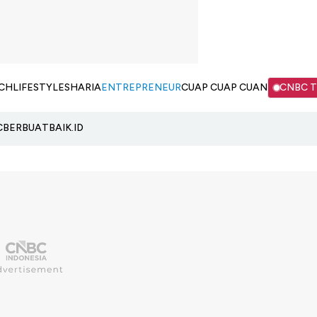
CH
LIFESTYLE
SHARIA
ENTREPRENEUR
CUAP CUAP CUAN
CNBC 
C
BERBUATBAIK.ID