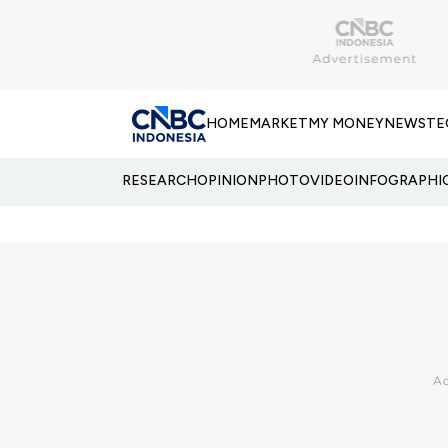
HOME
MARKET
MY MONEY
NEWS
TE
RESEARCH
OPINION
PHOTO
VIDEO
INFOGRAPHI