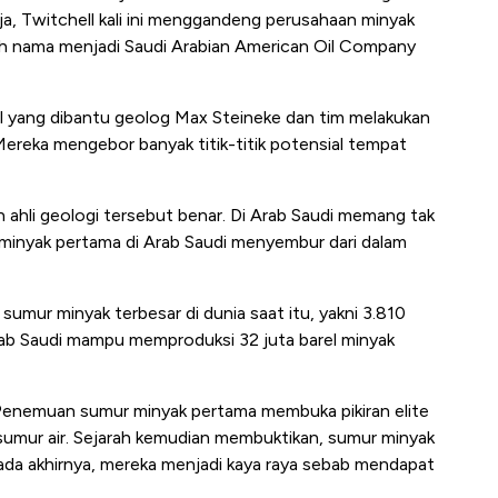
a, Twitchell kali ini menggandeng perusahaan minyak
ah nama menjadi
Saudi Arabian American Oil Company
ll yang dibantu geolog Max Steineke dan tim melakukan
ereka mengebor banyak titik-titik potensial tempat
 ahli geologi tersebut benar. Di Arab Saudi memang tak
ur minyak pertama di Arab Saudi menyembur dari dalam
sumur minyak terbesar di dunia saat itu, yakni 3.810
, Arab Saudi mampu memproduksi 32 juta barel minyak
b. Penemuan sumur minyak pertama membuka pikiran elite
sumur air. Sejarah kemudian membuktikan, sumur minyak
Pada akhirnya, mereka menjadi kaya raya sebab mendapat