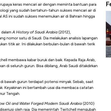
F
 berupaya keras mencari air dengan meminta bantuan para
 geologi yang sudah bertahun-tahun sukses mencari air di
al AS ini sudah sukses menemukan air di Bahrain hingga
d dalam
A History of Saudi Arabia
(2012),
ng nomor satu di Saudi. Dia melakukan analisis lapangan
 titik air. Ini dilakukan berbulan-bulan di bawah terik
chell membawa kabar buruk dan baik. Kepada Raja Arab,
uasai
Harga Batu Bara Bangkit, Ada Kabar
Ha
kan di seluruh gurun. Bisa dibilang, Arab Saudi ditakdirkan
ng-Airbus?
Baik Buat Pengusaha RI
Ap
 di bawah gurun terdapat potensi minyak. Sebab, saat
nyak. Keyakinan ini bertambah usai dia membaca catatan
imur Tengah.
ow Oil and Water Forged Modern Saudi Arabia
(2010)
 diseriusi oleh raja. Dia memerintah Twitchell mengubah