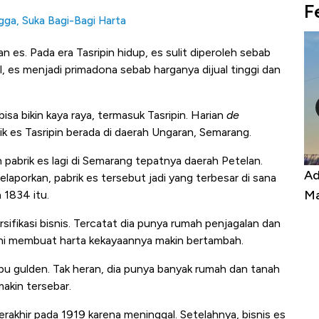
F
angga, Suka Bagi-Bagi Harta
an es. Pada era Tasripin hidup, es sulit diperoleh sebab
il, es menjadi primadona sebab harganya dijual tinggi dan
sa bikin kaya raya, termasuk Tasripin. Harian
de
ik es Tasripin berada di daerah Ungaran, Semarang.
 pabrik es lagi di Semarang tepatnya daerah Petelan.
Kongo Tutup Keran Ekspor, Harga
Adu Pa
aporkan, pabrik es tersebut jadi yang terbesar di sana
Tembaga Terbang ke Zona Berbahaya
Mana y
n 1834 itu.
ersifikasi bisnis. Tercatat dia punya rumah penjagalan dan
s ini membuat harta kekayaannya makin bertambah.
bu gulden. Tak heran, dia punya banyak rumah dan tanah
makin tersebar.
erakhir pada 1919 karena meninggal. Setelahnya, bisnis es