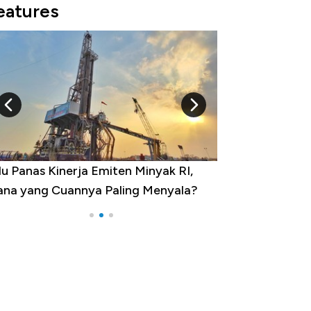
eatures
nas Kinerja Emiten Minyak RI,
10 Provinsi dengan T
ang Cuannya Paling Menyala?
Pengangguran Tertin