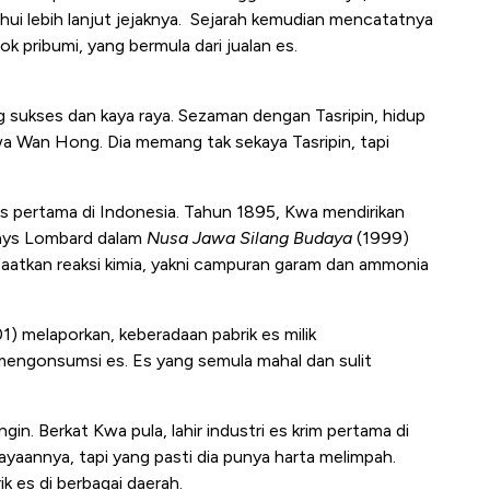
ahui lebih lanjut jejaknya. Sejarah kemudian mencatatnya
k pribumi, yang bermula dari jualan es.
ang sukses dan kaya raya. Sezaman dengan Tasripin, hidup
a Wan Hong. Dia memang tak sekaya Tasripin, tapi
s pertama di Indonesia. Tahun 1895, Kwa mendirikan
enys Lombard dalam
Nusa Jawa Silang Budaya
(1999)
tkan reaksi kimia, yakni campuran garam dan ammonia
01) melaporkan, keberadaan pabrik es milik
 mengonsumsi es.
Es yang semula mahal dan sulit
n. Berkat Kwa pula, lahir industri es krim pertama di
kayaannya, tapi yang pasti dia punya harta melimpah.
k es di berbagai daerah.