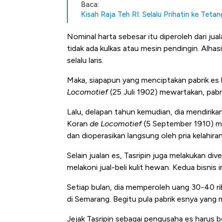
Baca:
Kisah Raja Teh RI: Selalu Prihatin ke Tet
Nominal harta sebesar itu diperoleh dari jual
tidak ada kulkas atau mesin pendingin. Alhas
selalu laris.
Maka, siapapun yang menciptakan pabrik es bi
Locomotief
(25 Juli 1902) mewartakan, pabr
Lalu, delapan tahun kemudian, dia mendirikan
Koran
de Locomotief
(5 September 1910) mel
dan dioperasikan langsung oleh pria kelahira
Selain jualan es, Tasripin juga melakukan div
melakoni jual-beli kulit hewan. Kedua bisni
Setiap bulan, dia memperoleh uang 30-40 ri
di Semarang. Begitu pula pabrik esnya yang 
Jejak Tasripin sebagai pengusaha es harus b