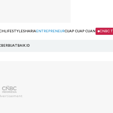
CH
LIFESTYLE
SHARIA
ENTREPRENEUR
CUAP CUAP CUAN
CNBC 
C
BERBUATBAIK.ID