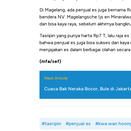
Di Magelang, ada penjual es juga bernama Ro
bendera NV. Magelangsche Ijs en Mineralwate
dan bisa kaya raya, sebelum akhirnya bangk
Tasripin yang punya harta Rp7 T, lalu raja 
bahwa penjual es juga bisa sukses dan kaya
menjajakan es dalam berbagai olahan secara k
(mfa/sef)
Next Article
Cuaca Bak Neraka Bocor, Bule di Jakart
#tasripin
#penjual es
#kwa wan hoon