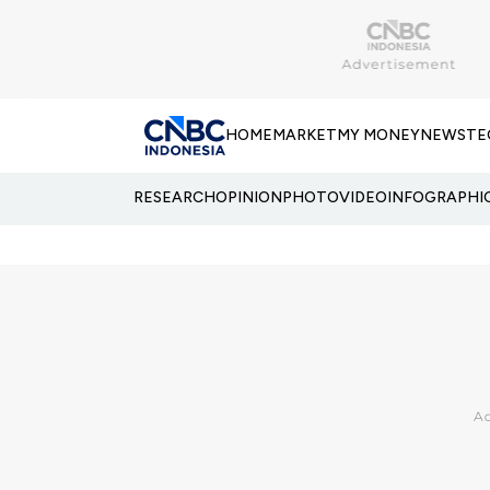
HOME
MARKET
MY MONEY
NEWS
TE
RESEARCH
OPINION
PHOTO
VIDEO
INFOGRAPHI