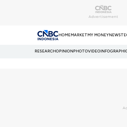
HOME
MARKET
MY MONEY
NEWS
TE
RESEARCH
OPINION
PHOTO
VIDEO
INFOGRAPHI