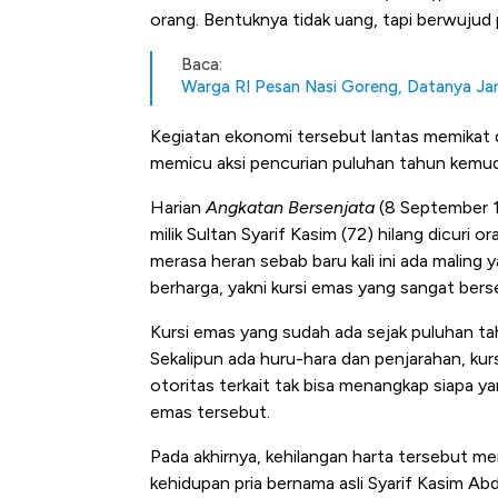
orang. Bentuknya tidak uang, tapi berwujud p
Baca:
Warga RI Pesan Nasi Goreng, Datanya Ja
Kegiatan ekonomi tersebut lantas memikat d
memicu aksi pencurian puluhan tahun kemud
Harian
Angkatan Bersenjata
(8 September 19
milik Sultan Syarif Kasim (72) hilang dicuri o
merasa heran sebab baru kali ini ada malin
berharga, yakni kursi emas yang sangat bers
Kursi emas yang sudah ada sejak puluhan ta
Sekalipun ada huru-hara dan penjarahan, kur
otoritas terkait tak bisa menangkap siapa yan
emas tersebut.
Pada akhirnya, kehilangan harta tersebut menj
kehidupan pria bernama asli Syarif Kasim Abdu