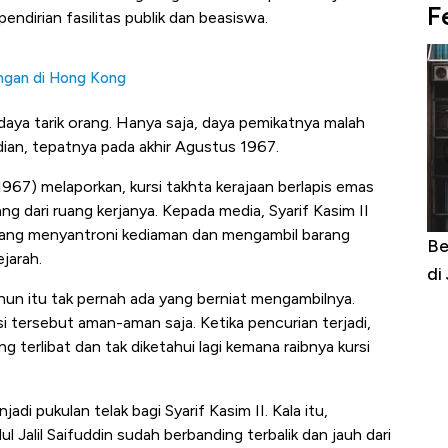
F
endirian fasilitas publik dan beasiswa.
ngan di Hong Kong
aya tarik orang. Hanya saja, daya pemikatnya malah
ian, tepatnya pada akhir Agustus 1967.
67) melaporkan, kursi takhta kerajaan berlapis emas
rang dari ruang kerjanya. Kepada media, Syarif Kasim II
g yang menyantroni kediaman dan mengambil barang
Begini Cara Korsel atasi Panas Tanpa AC
Da
ejarah.
di Jaman Dulu
Sa
hun itu tak pernah ada yang berniat mengambilnya.
si tersebut aman-aman saja. Ketika pencurian terjadi,
g terlibat dan tak diketahui lagi kemana raibnya kursi
adi pukulan telak bagi Syarif Kasim II. Kala itu,
l Jalil Saifuddin sudah berbanding terbalik dan jauh dari