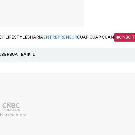
CH
LIFESTYLE
SHARIA
ENTREPRENEUR
CUAP CUAP CUAN
CNBC 
C
BERBUATBAIK.ID