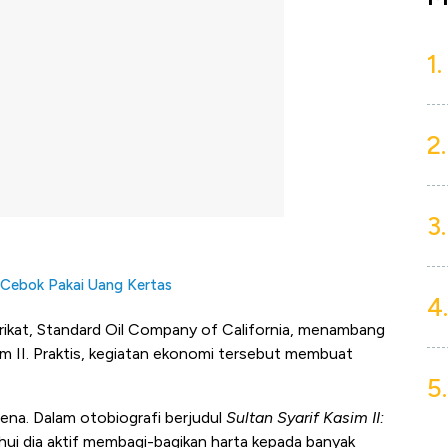
1.
2.
3.
a Cebok Pakai Uang Kertas
4.
rikat, Standard Oil Company of California, menambang
im II. Praktis, kegiatan ekonomi tersebut membuat
5.
lena. Dalam otobiografi berjudul
Sultan Syarif Kasim II:
hui dia aktif membagi-bagikan harta kepada banyak