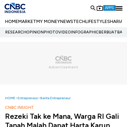
APPS
HOME
MARKET
MY MONEY
NEWS
TECH
LIFESTYLE
SHARIA
E
RESEARCH
OPINION
PHOTO
VIDEO
INFOGRAPHIC
BERBUATBAIK.
HOME
Entrepreneur
Berita Entrepreneur
CNBC INSIGHT
Rezeki Tak ke Mana, Warga RI Gali
Tanah Malah Dapat Harta Karun