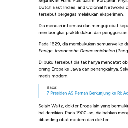
Sejarawan Hans Pols dalam "European Physi
Dutch East Indies, and Colonial Networks 
tersebut bergegas melakukan eksperimen.
Dia mencari informasi dan menguji obat kepada
membongkar praktik dukun dan penggunaan o
Pada 1829, dia membukukan semuanya ke da
Eenige Javaansche Geneesmiddelen
(Peng
Di buku tersebut dia tak hanya mencatat ob
orang Eropa ke Jawa dan penangkalnya. Seka
medis modern.
Baca:
7 Presiden AS Pernah Berkunjung ke RI: 
Selain Waltz, dokter Eropa lain yang bermuk
hal demikian. Pada 1900-an, dia bahkan men
dibanding obat modern dari dokter.