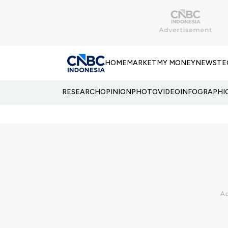
HOME
MARKET
MY MONEY
NEWS
TE
RESEARCH
OPINION
PHOTO
VIDEO
INFOGRAPHI