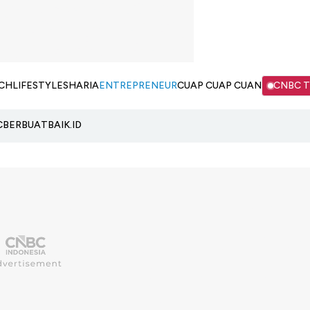
CH
LIFESTYLE
SHARIA
ENTREPRENEUR
CUAP CUAP CUAN
CNBC 
C
BERBUATBAIK.ID