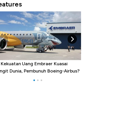
eatures
i Kekuatan Uang Embraer Kuasai
Harga Batu Bara
ngit Dunia, Pembunuh Boeing-Airbus?
Baik Buat Pengu