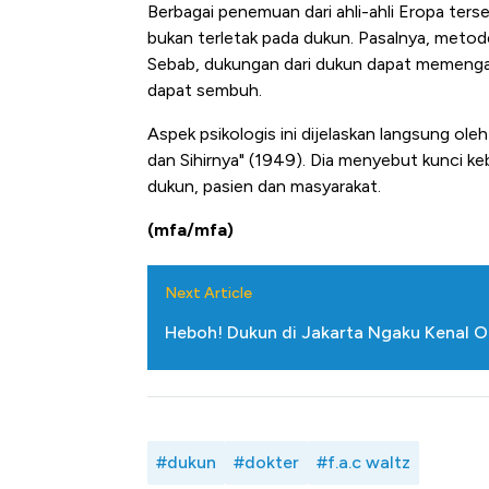
Berbagai penemuan dari ahli-ahli Eropa ters
bukan terletak pada dukun. Pasalnya, metode
Sebab, dukungan dari dukun dapat memengaru
dapat sembuh.
Aspek psikologis ini dijelaskan langsung ol
dan Sihirnya" (1949). Dia menyebut kunci keb
dukun, pasien dan masyarakat.
(mfa/mfa)
Next Article
Heboh! Dukun di Jakarta Ngaku Kenal Or
#dukun
#dokter
#f.a.c waltz