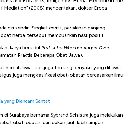
cians and Botanists, Indigenous Herbal Medicine in the
of Mediation" (2008) menceritakan, dokter Eropa
 diri sendiri. Singkat cerita, perjalanan panjang
bat herbal tersebut membuahkan hasil positif.
lam karya berjudul
Pratische Waarnemingen Over
amatan Praktis Beberapa Obat Jawa).
at herbal Jawa, tapi juga tentang penyakit yang dibawa
ligus juga mengklasifikasi obat-obatan berdasarkan ilmu
Ada yang Diancam Santet
im di Surabaya bernama Sybrand Schilstra juga melakukan
yebut obat-obatan dari dukun jauh lebih ampuh