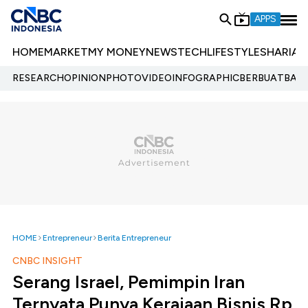
APPS
HOME
MARKET
MY MONEY
NEWS
TECH
LIFESTYLE
SHARIA
E
RESEARCH
OPINION
PHOTO
VIDEO
INFOGRAPHIC
BERBUATBAIK.
HOME
Entrepreneur
Berita Entrepreneur
CNBC INSIGHT
Serang Israel, Pemimpin Iran
Ternyata Punya Kerajaan Bisnis Rp