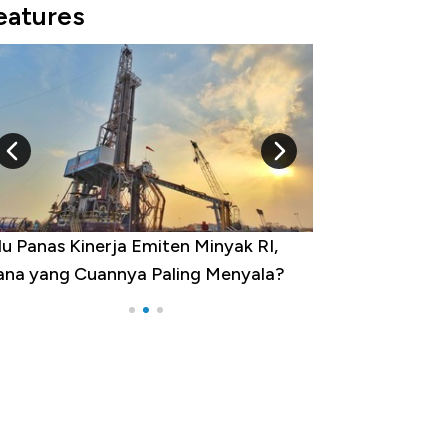
eatures
u Panas Kinerja Emiten Minyak RI,
10 Provinsi den
na yang Cuannya Paling Menyala?
Pengangguran Te