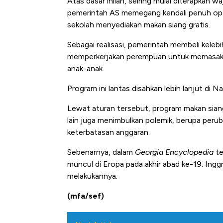
Atas dasar inilah, seiring mulai diterapkan w
pemerintah AS memegang kendali penuh ope
sekolah menyediakan makan siang gratis.
Sebagai realisasi, pemerintah membeli kele
memperkerjakan perempuan untuk memasak. Ca
anak-anak.
Program ini lantas disahkan lebih lanjut di 
Lewat aturan tersebut, program makan siang g
lain juga menimbulkan polemik, berupa peru
keterbatasan anggaran.
Sebenarnya, dalam
Georgia Encyclopedia
te
muncul di Eropa pada akhir abad ke-19. Ingg
melakukannya.
(mfa/sef)