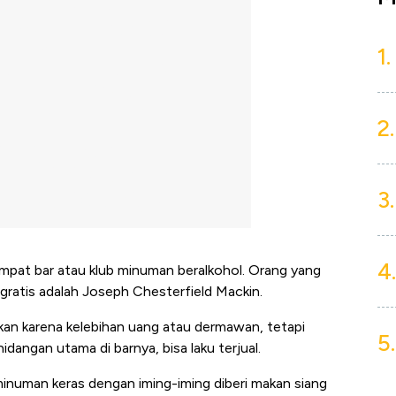
1.
2.
3.
4.
pat bar atau klub minuman beralkohol. Orang yang
ratis adalah Joseph Chesterfield Mackin.
an karena kelebihan uang atau dermawan, tetapi
5.
idangan utama di barnya, bisa laku terjual.
minuman keras dengan iming-iming diberi makan siang