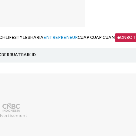
CH
LIFESTYLE
SHARIA
ENTREPRENEUR
CUAP CUAP CUAN
CNBC 
C
BERBUATBAIK.ID