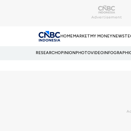
HOME
MARKET
MY MONEY
NEWS
TE
RESEARCH
OPINION
PHOTO
VIDEO
INFOGRAPHI