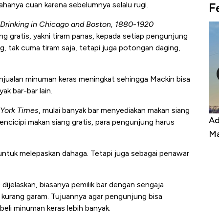
F
usahanya cuan karena sebelumnya selalu rugi.
 Drinking in Chicago and Boston, 1880-1920
g gratis, yakni tiram panas, kepada setiap pengunjung
, tak cuma tiram saja, tetapi juga potongan daging,
enjualan minuman keras meningkat sehingga Mackin bisa
ak bar-bar lain.
York Times
, mulai banyak bar menyediakan makan siang
Kongo Tutup Keran Ekspor, Harga
Ad
encicipi makan siang gratis, para pengunjung harus
Tembaga Terbang ke Zona Berbahaya
Ma
untuk melepaskan dahaga. Tetapi juga sebagai penawar
dijelaskan, biasanya pemilik bar dengan sengaja
 kurang garam. Tujuannya agar pengunjung bisa
li minuman keras lebih banyak.