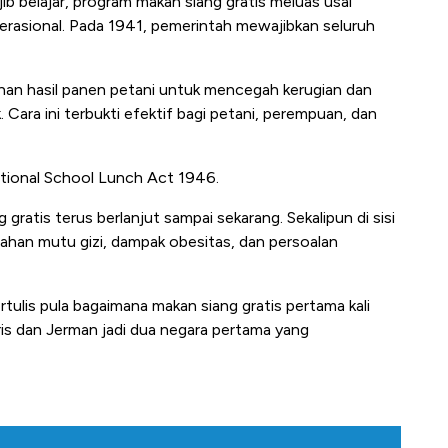
ajib belajar, program makan siang gratis meluas usai
rasional. Pada 1941, pemerintah mewajibkan seluruh
bihan hasil panen petani untuk mencegah kerugian dan
ra ini terbukti efektif bagi petani, perempuan, dan
National School Lunch Act 1946.
ratis terus berlanjut sampai sekarang. Sekalipun di sisi
bahan mutu gizi, dampak obesitas, dan persoalan
rtulis pula bagaimana makan siang gratis pertama kali
ris dan Jerman jadi dua negara pertama yang