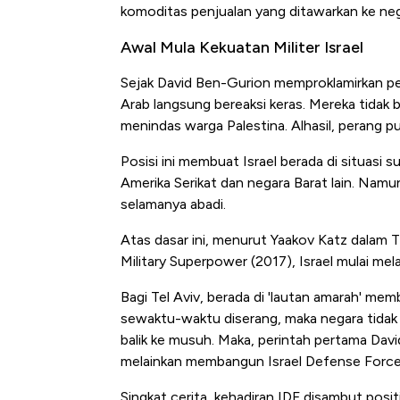
komoditas penjualan yang ditawarkan ke negar
Awal Mula Kekuatan Militer Israel
Sejak David Ben-Gurion memproklamirkan pen
Arab langsung bereaksi keras. Mereka tidak 
menindas warga Palestina. Alhasil, perang pu
Posisi ini membuat Israel berada di situasi 
Amerika Serikat dan negara Barat lain. Nam
selamanya abadi.
Bangkit
Atas dasar ini, menurut Yaakov Katz dalam
Alas Ka
Military Superpower (2017), Israel mulai mela
Bagi Tel Aviv, berada di 'lautan amarah' mem
sewaktu-waktu diserang, maka negara tidak 
balik ke musuh. Maka, perintah pertama Da
melainkan membangun Israel Defense Forces
Singkat cerita, kehadiran IDF disambut posi