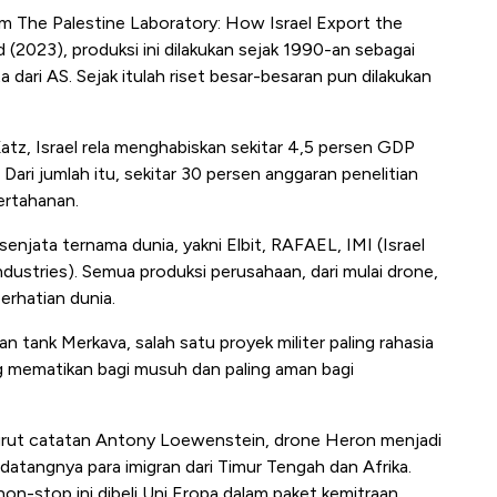
 The Palestine Laboratory: How Israel Export the
2023), produksi ini dilakukan sejak 1990-an sebagai
dari AS. Sejak itulah riset besar-besaran pun dilakukan
atz, Israel rela menghabiskan sekitar 4,5 persen GDP
ari jumlah itu, sekitar 30 persen anggaran penelitian
ertahanan.
 senjata ternama dunia, yakni Elbit, RAFAEL, IMI (Israel
t Industries). Semua produksi perusahaan, dari mulai drone,
erhatian dunia.
n tank Merkava, salah satu proyek militer paling rahasia
ng mematikan bagi musuh dan paling aman bagi
nurut catatan Antony Loewenstein, drone Heron menjadi
atangnya para imigran dari Timur Tengah dan Afrika.
n-stop ini dibeli Uni Eropa dalam paket kemitraan