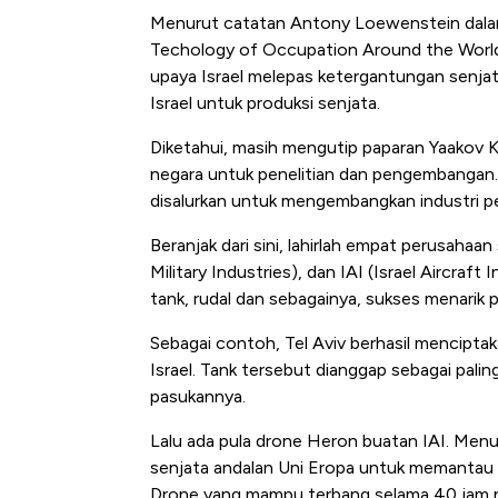
Menurut catatan Antony Loewenstein dalam
Techology of Occupation Around the World (
upaya Israel melepas ketergantungan senjata 
Israel untuk produksi senjata.
Diketahui, masih mengutip paparan Yaakov K
negara untuk penelitian dan pengembangan. D
disalurkan untuk mengembangkan industri p
Beranjak dari sini, lahirlah empat perusahaan
Military Industries), dan IAI (Israel Aircraf
tank, rudal dan sebagainya, sukses menarik p
Sebagai contoh, Tel Aviv berhasil menciptaka
Israel. Tank tersebut dianggap sebagai pali
pasukannya.
Lalu ada pula drone Heron buatan IAI. Me
senjata andalan Uni Eropa untuk memantau d
Drone yang mampu terbang selama 40 jam no