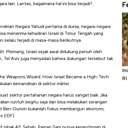
F
a lain. Lantas, bagaimana hal ini bisa terjadi?
dirian Negara Yahudi pertama di dunia, negara-negara
bisa menerima kehadiran Israel di Timur Tengah yang
n selalu terjadi di masa-masa berikutnya.
sulit. Memang, Israel sejak awal didukung penuh oleh
un, Tel Aviv juga menyadari bahwa dukungan tersebut tak
 dari Kubur! Bisnis Furniture &
Industri Susu Jadi B
 The Weapons Wizard: How Israel Became a High-Tech
ki Tumbuh Double Digit
RI
kukan kemandirian di sektor militer.
buat sektor pertahanan negara harus sangat baik. Jika
akan runtuh begitu saja dan bisa melakukan serangan
vid Ben-Gurion bukanlah fokus membangun ekonomi,
 (IDF).
tif pihak AS. Sebab, Paman Sam punya kepentingan di