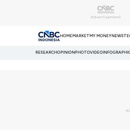
HOME
MARKET
MY MONEY
NEWS
TE
RESEARCH
OPINION
PHOTO
VIDEO
INFOGRAPHI