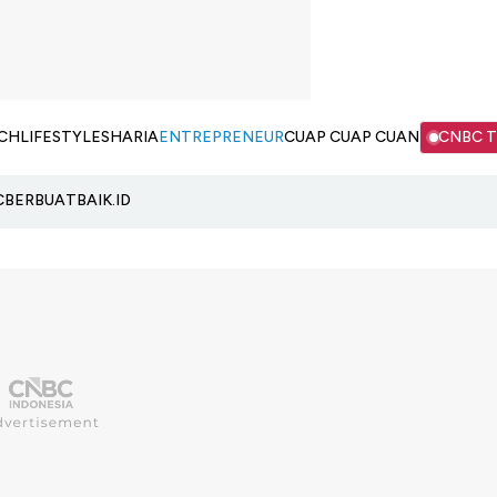
CH
LIFESTYLE
SHARIA
ENTREPRENEUR
CUAP CUAP CUAN
CNBC 
C
BERBUATBAIK.ID