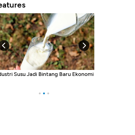
eatures
intang Baru Ekonomi
5 Raja Ekonomi Indonesia: Maaf, G
Ada Jawa!