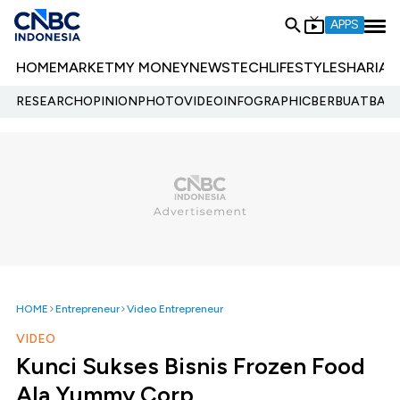
APPS
HOME
MARKET
MY MONEY
NEWS
TECH
LIFESTYLE
SHARIA
E
RESEARCH
OPINION
PHOTO
VIDEO
INFOGRAPHIC
BERBUATBAIK.
HOME
Entrepreneur
Video Entrepreneur
VIDEO
Kunci Sukses Bisnis Frozen Food
Ala Yummy Corp