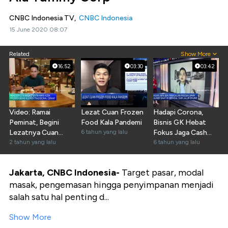
CNBC Indonesia TV,
CNBC Indonesia
15 June 2020 08:07
Related
Show More
16:52
03:30
03:42
Video: Ramai
Lezat Cuan Frozen
Hadapi Corona,
Peminat, Begini
Food Kala Pandemi
Bisnis GK Hebat
Lezatnya Cuan
6 tahun yang lalu
Fokus Jaga Cash
Bisnis Kuliner
2 tahun yang lalu
Flow
6 tahun yang lalu
Tradisional
Jakarta, CNBC Indonesia-
Target pasar, modal
masak, pengemasan hingga penyimpanan menjadi
salah satu hal penting d...
Show More