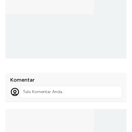
Komentar
Tulis Komentar Anda...