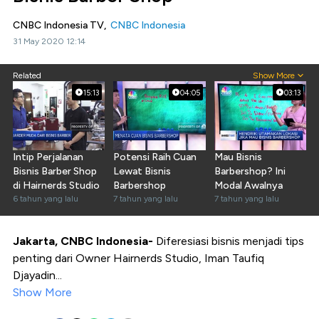
CNBC Indonesia TV,
CNBC Indonesia
31 May 2020 12:14
Related
Show More
15:13
04:05
03:13
Intip Perjalanan
Potensi Raih Cuan
Mau Bisnis
Bisnis Barber Shop
Lewat Bisnis
Barbershop? Ini
di Hairnerds Studio
Barbershop
Modal Awalnya
6 tahun yang lalu
7 tahun yang lalu
7 tahun yang lalu
Jakarta, CNBC Indonesia-
Diferesiasi bisnis menjadi tips
penting dari Owner Hairnerds Studio, Iman Taufiq
Djayadin...
Show More