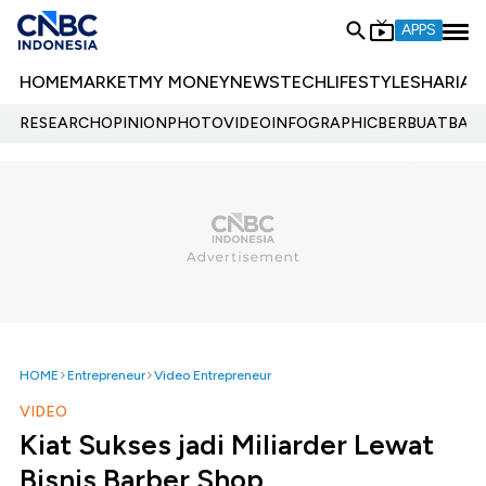
APPS
HOME
MARKET
MY MONEY
NEWS
TECH
LIFESTYLE
SHARIA
E
RESEARCH
OPINION
PHOTO
VIDEO
INFOGRAPHIC
BERBUATBAIK.
HOME
Entrepreneur
Video Entrepreneur
VIDEO
Kiat Sukses jadi Miliarder Lewat
Bisnis Barber Shop