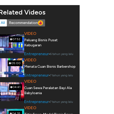
Related Videos
All
Recommendation
VIDEO
07:52
Peluang Bisnis Pusat
Kebugaran
Entrepreneur
6 tahun yang lalu
VIDEO
05:00
Menata Cuan Bisnis Barbershop
Entrepreneur
7 tahun yang lalu
VIDEO
04:41
Cuan Sewa Peralatan Bayi Ala
Babyloania
Entrepreneur
7 tahun yang lalu
VIDEO
04:35