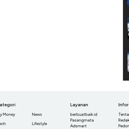
ategori
Layanan
Info
y Money
News
berbuatbaik.id
Tent
Pasangmata
Redak
ech
Lifestyle
Adsmart
Pedom