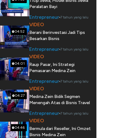
Titip Sewa, Model Bisnis Sewa
Peralatan Bayi
Entrepreneur
7 tahun yang lalu
VIDEO
04:52
Berani Berinvestasi Jadi Tips
Besarkan Bisnis
Entrepreneur
7 tahun yang lalu
VIDEO
04:01
Raup Pasar, Ini Strategi
Pemasaran Medina Zein
Entrepreneur
7 tahun yang lalu
VIDEO
04:27
Medina Zein Bidik Segmen
Menengah Atas di Bisnis Travel
Entrepreneur
7 tahun yang lalu
VIDEO
04:46
Bermula dari Reseller, Ini Omzet
Bisnis Medina Zein