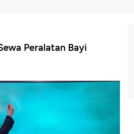
Sewa Peralatan Bayi
a, Babyloania juga menggunakan metode bisnis titip jual
t meraup cuan dari bisnis sewa peralatan bayi, CEO
ips bagaimana mengembangkan bisnis sewa peralatan bayi
a dengan CEO Babyloania, Zhafira Loebis dalam
19).