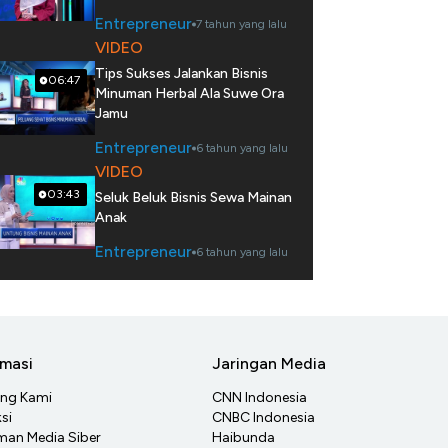
Entrepreneur
7 tahun yang lalu
VIDEO
Tips Sukses Jalankan Bisnis
06:47
Minuman Herbal Ala Suwe Ora
Jamu
Entrepreneur
6 tahun yang lalu
VIDEO
03:43
Seluk Beluk Bisnis Sewa Mainan
Anak
Entrepreneur
6 tahun yang lalu
rmasi
Jaringan Media
ang Kami
CNN Indonesia
si
CNBC Indonesia
an Media Siber
Haibunda