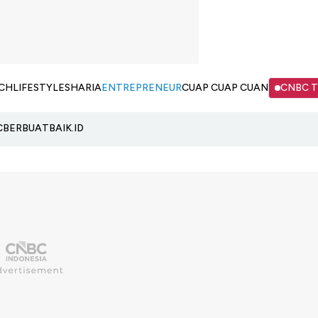
CH
LIFESTYLE
SHARIA
ENTREPRENEUR
CUAP CUAP CUAN
CNBC 
C
BERBUATBAIK.ID