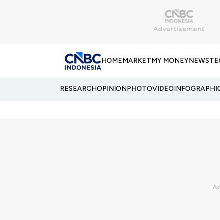
HOME
MARKET
MY MONEY
NEWS
TE
RESEARCH
OPINION
PHOTO
VIDEO
INFOGRAPHI