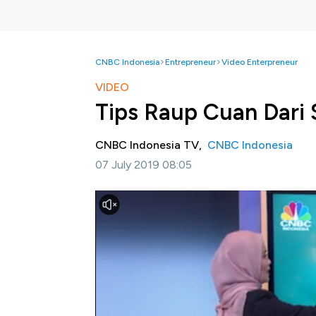
CNBC Indonesia
Entrepreneur
Video Enterpreneur
VIDEO
Tips Raup Cuan Dari 
CNBC Indonesia TV,
CNBC Indonesia
07 July 2019 08:05
Jakarta, CNBC Indonesia-
Selain titip sew
dengan skema bagi hasil. Buat yang bermina
Babyloania, Zhafira Loebis akan membagi t
.
Selengkapnya saksikan dialog Maria Katarin
Investime, CNBC Indonesia (Kamis, 4/7/20