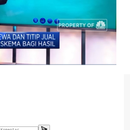
ntrepreneur
#bisnis