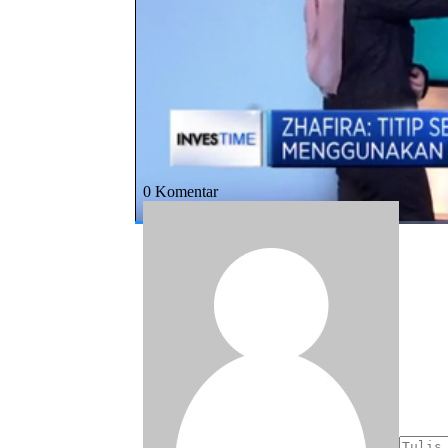
Bagikan:
#babyloania
#sewa peralatan bayi
#e