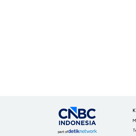
K
M
T
part of