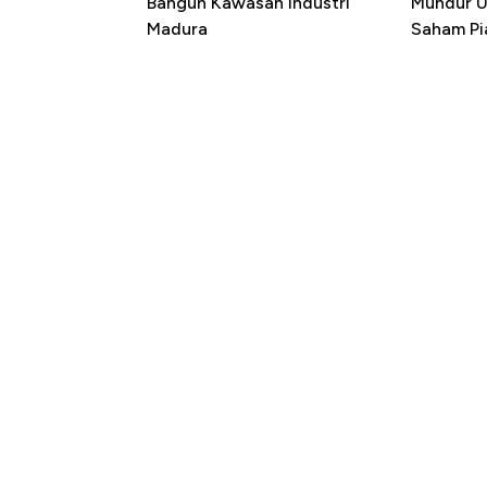
Bangun Kawasan Industri
Mundur U
Madura
Saham Pi