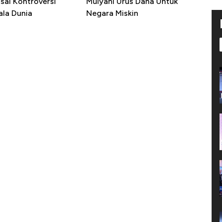
sai Kontroversi
Mulyani Urus Dana Untuk
ala Dunia
Negara Miskin